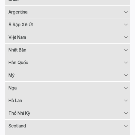
Argentina
Ả Rập Xê Út
Việt Nam
Nhật Bản
Hàn Quốc
Mỹ
Nga
Hà Lan
Thổ Nhĩ Kỳ
Scotland