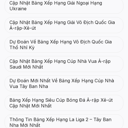
Cập Nhật Bảng Xếp Hạng Giải Ngoại Hạng
Ukraine
Cập Nhật Bảng Xếp Hạng Giải Vô Địch Quốc Gia
Ả-rập-Xê-út
Dự Đoán Về Bảng Xếp Hạng Vô Địch Quốc Gia
Thổ Nhĩ Kỳ
Cập Nhật Bảng Xếp Hạng Cúp Nhà Vua Ả-rập
Saudi Mới Nhất
Dự Đoán Mới Nhất Về Bảng Xếp Hạng Cúp Nhà
Vua Tây Ban Nha
Bảng Xếp Hạng Siêu Cúp Bóng Đá Ả-rập Xê-út
Cập Nhật Mới Nhất
Thông Tin Bảng Xếp Hạng La Liga 2 – Tây Ban
Nha Mới Nhất