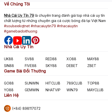
Về Chúng Tôi
Nhà Cái Uy Tín 79
là chuyên trang đánh giá top nhà cái uy tín
chất lượng từ những chuyên gia cá cược bóng đá tại Việt Nam
#soulseekqtnet
#nhacaiuytin79
#nhacaiuytin
#gamebaidoithuong
Nhà Cái Uy Tín
UK88
SV88
RED88
XO88
MAY88
SIN88
FIVE88
SKY88
DEBET
ZBET
Game Bài Đổi Thưởng
GO88
SUNWIN
HITCLUB
789CLUB
TOP88
YO88
GEMWIN
NHATVIP
WIN79
MAYCLUB
Liên Hệ
(+84) 898117072