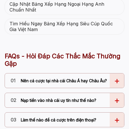
Cập Nhật Bảng Xếp Hạng Ngoại Hạng Anh
Chuẩn Nhất
Tìm Hiểu Ngay Bảng Xếp Hạng Siêu Cúp Quốc
Gia Việt Nam
FAQs - Hỏi Đáp Các Thắc Mắc Thường
Gặp
+
01
Nên cá cược tại nhà cái Châu Á hay Châu Âu?
+
02
Nạp tiền vào nhà cái uy tín như thế nào?
+
03
Làm thế nào để cá cược trên điện thoại?