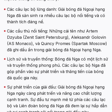
Các câu lạc bộ lừng danh: Giải bóng đá Ngoại hạng
Nga đã sản sinh ra nhiều câu lạc bộ nổi tiếng và có
thành tích đáng nể.
Các cầu thủ nổi tiếng: Những cái tên như Artem
Dzyuba (Zenit Saint Petersburg), Aleksandr Golovin
(AS Monaco), và Quincy Promes (Spartak Moscow)
đã ghi dấu ấn trong giải bóng đá Ngoại hạng Nga.
Lịch sử và truyền thống: Bóng đá Nga có một lịch sử
và truyền thống phong phú. Các câu lạc bộ Nga đã
góp phần vào sự phát triển và thăng tiến của bóng
đá quốc gia này.
Sự phát triển của giải đấu: Giải bóng đá Ngoại hạng
Nga ngày càng phát triển và nâng cao chất lượng
cạnh tranh. Sự đầu tư mạnh mẽ từ phía các câu lạc
bộ và Liên đoàn bóng đá Nga đã đem lại sự hấp dẫn