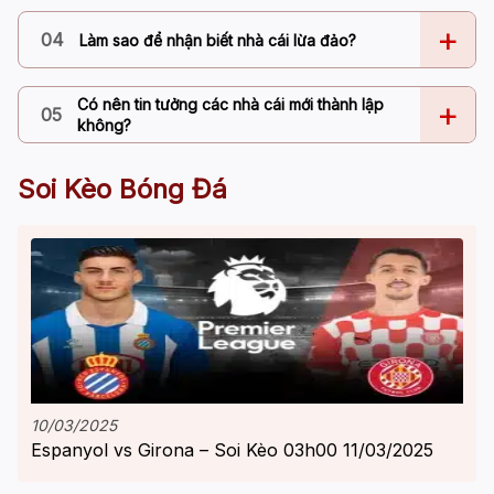
+
04
Làm sao để nhận biết nhà cái lừa đảo?
Có nên tin tưởng các nhà cái mới thành lập
+
05
không?
Soi Kèo Bóng Đá
10/03/2025
Espanyol vs Girona – Soi Kèo 03h00 11/03/2025