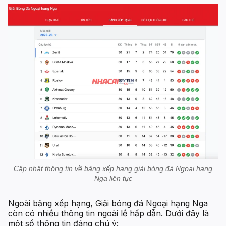
Cập nhật thông tin về bảng xếp hạng giải bóng đá Ngoại hạng
Nga liên tục
Ngoài bảng xếp hạng, Giải bóng đá Ngoại hạng Nga
còn có nhiều thông tin ngoài lề hấp dẫn. Dưới đây là
một số thông tin đáng chú ý: