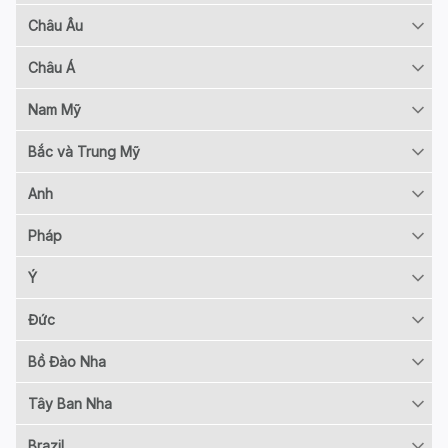
Châu Âu
Châu Á
Nam Mỹ
Bắc và Trung Mỹ
Anh
Pháp
Ý
Đức
Bồ Đào Nha
Tây Ban Nha
Brazil