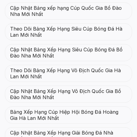
Cập Nhật Bảng xếp hạng Cúp Quốc Gia Bồ Đào
Nha Mới Nhất
Theo Dõi Bảng Xếp Hạng Siêu Cúp Bóng Đá Hà
Lan Mới Nhất
Cập Nhật Bảng Xếp Hạng Siêu Cúp Bóng Đá Bồ
Đào Nha Mới Nhất
Theo Dõi Bảng Xếp Hạng Vô Địch Quốc Gia Hà
Lan Mới Nhất
Cập Nhật Bảng Xếp Hạng Vô Địch Quốc Gia Bồ
Đào Nha Mới Nhất
Bảng Xếp Hạng Cúp Hiệp Hội Bóng Đá Hoàng
Gia Hà Lan Mới Nhất
Cập Nhật Bảng Xếp Hạng Giải Bóng Đá Nhà