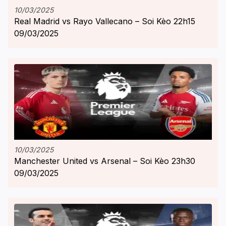
10/03/2025
Real Madrid vs Rayo Vallecano – Soi Kèo 22h15
09/03/2025
10/03/2025
Manchester United vs Arsenal – Soi Kèo 23h30
09/03/2025