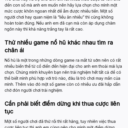
đến con số mà anh em muốn nên hãy lựa chọn cho mình một
mức cược khôn ngoan nhất để ẵm được nhiều tiền. Một số
người chơi hay quan niệm là “liều ăn nhiều” thì cũng không
hoàn toàn đúng. Nếu anh em đã cạn mà còn áp dụng châm
ngôn này thì khả năng trắng tay là rất cao.
Thử nhiều game nổ hũ khác nhau tìm ra
chân ái
Nổ hũ là một trong những dòng game ra mắt từ sớm nên có rất
nhiều biến thể từ cổ điển đến hiện đại cho anh em thoải mái lựa
chọn. Chúng mình khuyên bạn nên trải nghiệm hết tất cả để có
thể biết mình phù hợp với trò nào, đâu là trò chơi may mắn của
mình. Thêm vào đó một số game còn có nhiều ưu đãi hấp dẫn
chờ đón người chơi trải nghiệm.
Cần phải biết điểm dừng khi thua cược liên
tục
Một số người chơi đã thử rồi thì rất hăng, tuy nhiên việc thua
cược liên tục thì anh em cũng nên cho mình một điểm dừng.