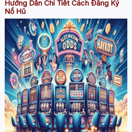
Hướng Dẫn Chi Tiết Cách Đăng Ký
Nổ Hũ