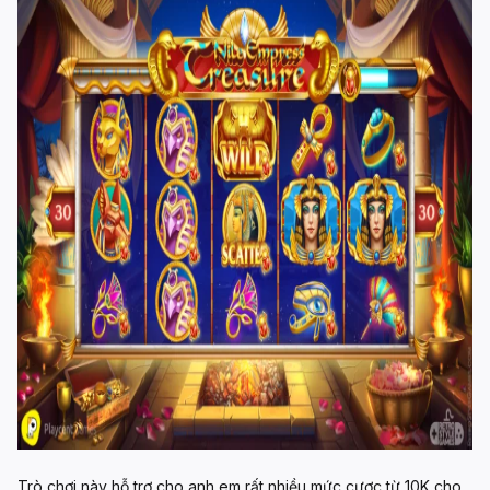
Trò chơi này hỗ trợ cho anh em rất nhiều mức cược từ 10K cho