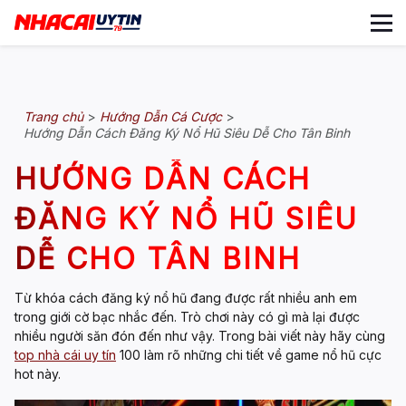
Trang chủ
>
Hướng Dẫn Cá Cược
>
Hướng Dẫn Cách Đăng Ký Nổ Hũ Siêu Dễ Cho Tân Binh
HƯỚNG DẪN CÁCH
ĐĂNG KÝ NỔ HŨ SIÊU
DỄ CHO TÂN BINH
Từ khóa
cách đăng ký nổ hũ
đang được rất nhiều anh em
trong giới cờ bạc nhắc đến. Trò chơi này có gì mà lại được
nhiều người săn đón đến như vậy. Trong bài viết này hãy cùng
top nhà cái uy tín
100 làm rõ những chi tiết về game nổ hũ cực
hot này.