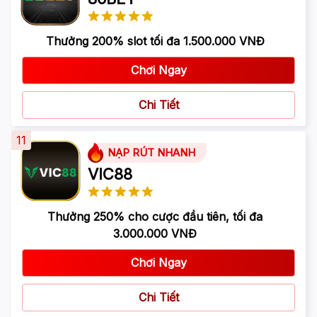
Thưởng 200% slot tối đa 1.500.000 VNĐ
Chơi Ngay
Chi Tiết
11
NẠP RÚT NHANH
VIC88
Thưởng 250% cho cược đầu tiên, tối đa
3.000.000 VNĐ
Chơi Ngay
Chi Tiết