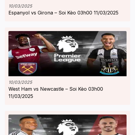
10/03/2025
Espanyol vs Girona – Soi Kèo 03h00 11/03/2025
10/03/2025
West Ham vs Newcastle – Soi Kèo 03h00
11/03/2025