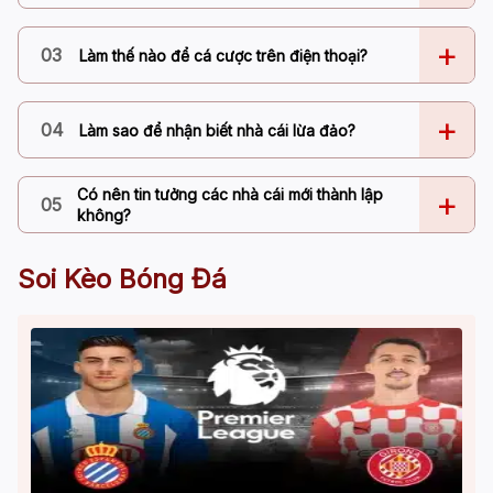
+
03
Làm thế nào để cá cược trên điện thoại?
+
04
Làm sao để nhận biết nhà cái lừa đảo?
Có nên tin tưởng các nhà cái mới thành lập
+
05
không?
Soi Kèo Bóng Đá