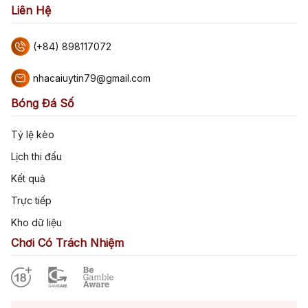
Liên Hệ
(+84) 898117072
nhacaiuytin79@gmail.com
Bóng Đá Số
Tỷ lệ kèo
Lịch thi đấu
Kết quả
Trực tiếp
Kho dữ liệu
Chơi Có Trách Nhiệm