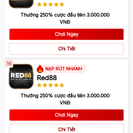
Thưởng 250% cược đầu tiên 3.000.000
VNĐ
Chơi Ngay
Chi Tiết
16
NẠP RÚT NHANH
Red88
Thưởng 250% cược đầu tiên 3.000.000
VNĐ
Chơi Ngay
Chi Tiết