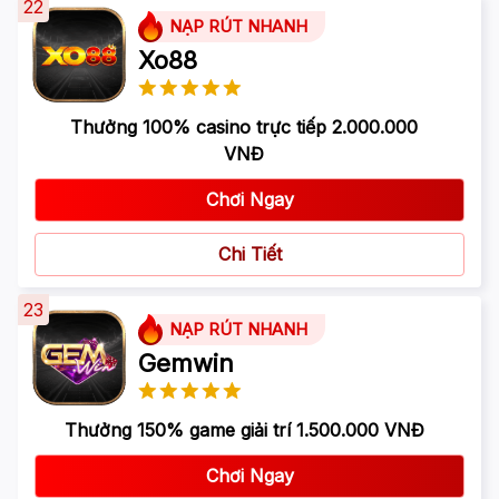
22
NẠP RÚT NHANH
Xo88
Thưởng 100% casino trực tiếp 2.000.000
VNĐ
Chơi Ngay
Chi Tiết
23
NẠP RÚT NHANH
Gemwin
Thưởng 150% game giải trí 1.500.000 VNĐ
Chơi Ngay