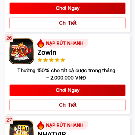
Chơi Ngay
Chi Tiết
26
NẠP RÚT NHANH
Zowin
Thưởng 150% cho tất cả cược trong tháng
– 2.000.000 VNĐ
Chơi Ngay
Chi Tiết
27
NẠP RÚT NHANH
NHATVIP