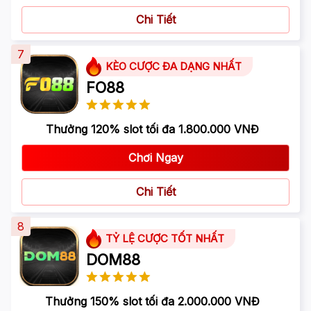
Chi Tiết
7
KÈO CƯỢC ĐA DẠNG NHẤT
FO88
Thưởng 120% slot tối đa 1.800.000 VNĐ
Chơi Ngay
Chi Tiết
8
TỶ LỆ CƯỢC TỐT NHẤT
DOM88
Thưởng 150% slot tối đa 2.000.000 VNĐ