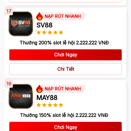
17
NẠP RÚT NHANH
SV88
Thưởng 200% slot lễ hội 2.222.222 VNĐ
Chơi Ngay
Chi Tiết
18
NẠP RÚT NHANH
MAY88
Thưởng 150% slot lễ hội 2.222.222 VNĐ
Chơi Ngay