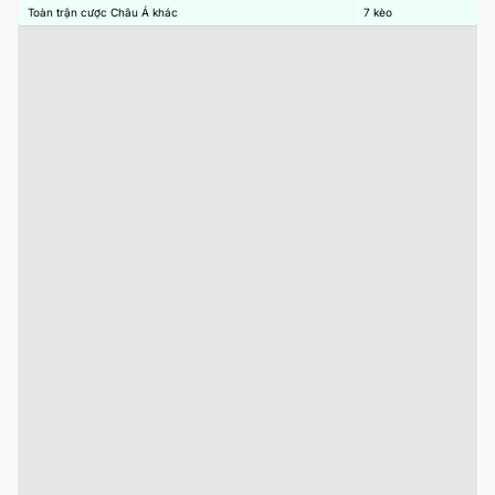
Toàn trận cược Châu Á khác
7
kèo
Tầm Quan Trọng Của Kho Dữ Liệu
Trong Cá Độ Bóng Đá