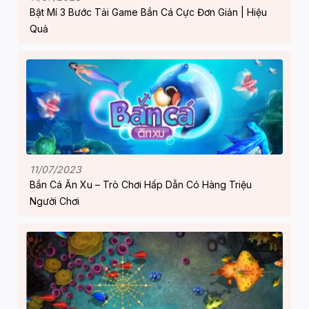
Bật Mí 3 Bước Tải Game Bắn Cá Cực Đơn Giản | Hiệu
Quả
11/07/2023
Bắn Cá Ăn Xu – Trò Chơi Hấp Dẫn Có Hàng Triệu
Người Chơi