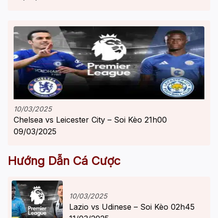
10/03/2025
Chelsea vs Leicester City – Soi Kèo 21h00
09/03/2025
Hướng Dẫn Cá Cược
10/03/2025
Lazio vs Udinese – Soi Kèo 02h45