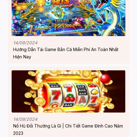
14/09/2024
Hướng Dẫn Tải Game Bắn Cá Miễn Phí An Toàn Nhất
Hiện Nay
14/09/2024
Nổ Hũ Đổi Thưởng Là Gì | Chi Tiết Game Đỉnh Cao Năm
2023