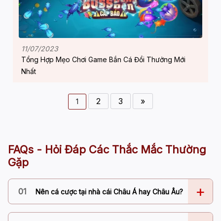
11/07/2023
Tổng Hợp Mẹo Chơi Game Bắn Cá Đổi Thưởng Mới
Nhất
2
3
»
1
FAQs - Hỏi Đáp Các Thắc Mắc Thường
Gặp
+
01
Nên cá cược tại nhà cái Châu Á hay Châu Âu?