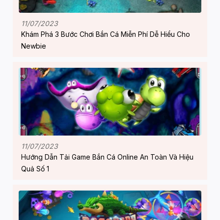
11/07/2023
Khám Phá 3 Bước Chơi Bắn Cá Miễn Phí Dễ Hiểu Cho
Newbie
11/07/2023
Hướng Dẫn Tải Game Bắn Cá Online An Toàn Và Hiệu
Quả Số 1