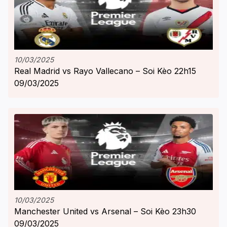
10/03/2025
Real Madrid vs Rayo Vallecano – Soi Kèo 22h15
09/03/2025
10/03/2025
Manchester United vs Arsenal – Soi Kèo 23h30
09/03/2025