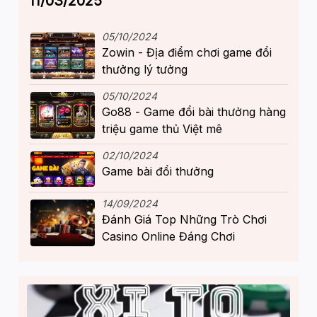
11/03/2025
05/10/2024
Zowin - Địa điểm chơi game đổi
thưởng lý tưởng
05/10/2024
Go88 - Game đổi bài thưởng hàng
triệu game thủ Việt mê
02/10/2024
Game bài đổi thưởng
14/09/2024
Đánh Giá Top Những Trò Chơi
Casino Online Đáng Chơi