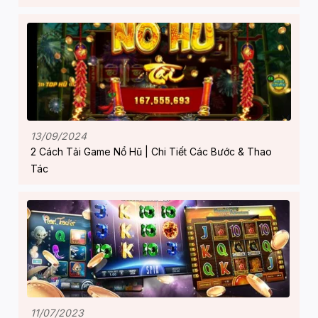
13/09/2024
2 Cách Tải Game Nổ Hũ | Chi Tiết Các Bước & Thao
Tác
11/07/2023