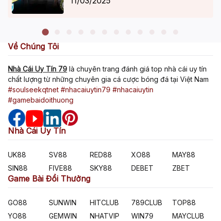
11/03/2025
Về Chúng Tôi
Nhà Cái Uy Tín 79
là chuyên trang đánh giá top nhà cái uy tín
chất lượng từ những chuyên gia cá cược bóng đá tại Việt Nam
#soulseekqtnet
#nhacaiuytin79
#nhacaiuytin
#gamebaidoithuong
Nhà Cái Uy Tín
UK88
SV88
RED88
XO88
MAY88
SIN88
FIVE88
SKY88
DEBET
ZBET
Game Bài Đổi Thưởng
GO88
SUNWIN
HITCLUB
789CLUB
TOP88
YO88
GEMWIN
NHATVIP
WIN79
MAYCLUB