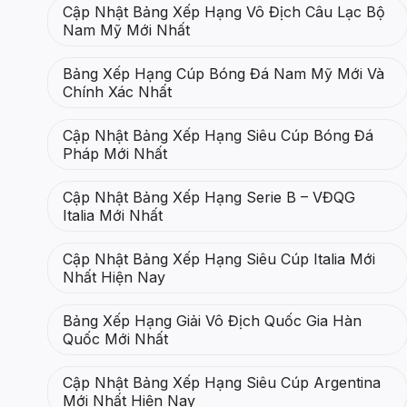
Cập Nhật Bảng Xếp Hạng Vô Địch Câu Lạc Bộ
Nam Mỹ Mới Nhất
Bảng Xếp Hạng Cúp Bóng Đá Nam Mỹ Mới Và
Chính Xác Nhất
Cập Nhật Bảng Xếp Hạng Siêu Cúp Bóng Đá
Pháp Mới Nhất
Cập Nhật Bảng Xếp Hạng Serie B – VĐQG
Italia Mới Nhất
Cập Nhật Bảng Xếp Hạng Siêu Cúp Italia Mới
Nhất Hiện Nay
Bảng Xếp Hạng Giải Vô Địch Quốc Gia Hàn
Quốc Mới Nhất
Cập Nhật Bảng Xếp Hạng Siêu Cúp Argentina
Mới Nhất Hiện Nay