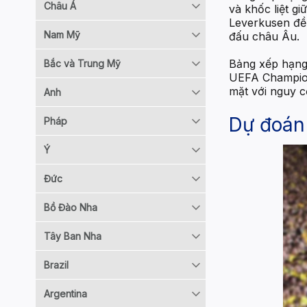
Châu Á
và khốc liệt g
Leverkusen đều
Nam Mỹ
đấu châu Âu.
Bảng xếp hạng 
Bắc và Trung Mỹ
UEFA Champion
mặt với nguy c
Anh
Dự đoán 
Pháp
Ý
Đức
Bồ Đào Nha
Tây Ban Nha
Brazil
Argentina