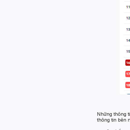
Những thông ti
thông tin bên 