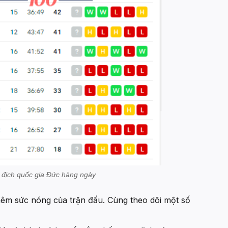
 địch quốc gia Đức hàng ngày
thêm sức nóng của trận đấu. Cùng theo dõi một số