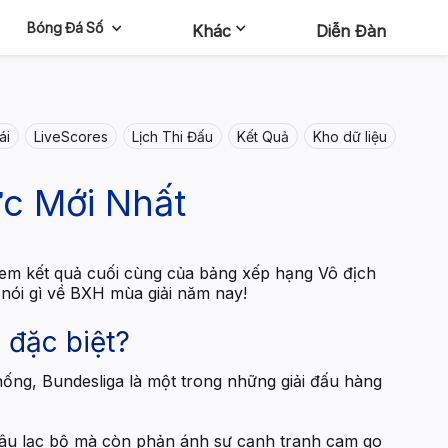
Bóng Đá Số
Khác
Diễn Đàn
ái
LiveScores
Lịch Thi Đấu
Kết Quả
Kho dữ liệu
c Mới Nhất
xem kết quả cuối cùng của
bảng xếp hạng Vô địch
nói gì về BXH mùa giải năm nay!
 đặc biệt?
hống, Bundesliga là một trong những giải đấu hàng
 câu lạc bộ mà còn phản ánh sự cạnh tranh cam go