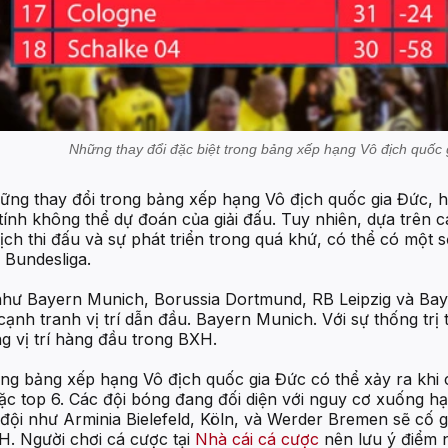
Những thay đổi đặc biệt trong bảng xếp hạng Vô địch quốc
ng thay đổi trong bảng xếp hạng Vô địch quốc gia Đức, h
tính không thể dự đoán của giải đấu. Tuy nhiên, dựa trên cá
lịch thi đấu và sự phát triển trong quá khứ, có thể có một
 Bundesliga.
như Bayern Munich, Borussia Dortmund, RB Leipzig và Bay
ạnh tranh vị trí dẫn đầu. Bayern Munich. Với sự thống trị t
ững vị trí hàng đầu trong BXH.
ong
bảng xếp hạng Vô địch quốc gia Đức
có thể xảy ra khi 
ặc top 6.
Các đội bóng đang đối diện với nguy cơ xuống hạ
đội như Arminia Bielefeld, Köln, và Werder Bremen sẽ cố g
. Người chơi cá cược tại
Nhà cái cá cược
nên lưu ý điểm 