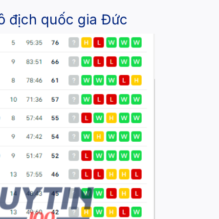
ô địch quốc gia Đức