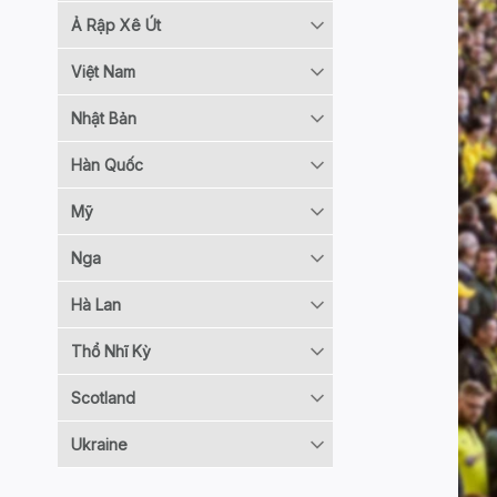
Ả Rập Xê Út
Việt Nam
Nhật Bản
Hàn Quốc
Mỹ
Nga
Hà Lan
Thổ Nhĩ Kỳ
Scotland
Ukraine