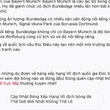
rị của Bayern Munich: Bayern Munich là câu lạc bộ bóng đá
. Họ đã giành chức vô địch Bundesliga nhiều lần hơn bất kỳ
khứ.
ng ấn tượng: Bundesliga có nhiều sân vận động nổi tiếng 
 Munich, Signal Iduna Park của Borussia Dortmund.
ổi tiếng: Bundesliga không chỉ có Bayern Munich là đội bó
à Wolfsburg cũng có lịch sử và độ nổi tiếng riêng.
 về quốc tịch cầu thủ: Điều này tạo nên một môi trường đ
 tranh cao.
à những dự đoán về
bảng xếp hạng Vô địch quốc gia Đức
t
ón xem đội bóng nào sẽ đứng đầu! Đừng quên cập nhật th
ố trực tiếp
thường xuyên nhé!!
Cập Nhật Bảng Xếp Hạng Vô địch bóng đá
Thế Giới Mới Nhất Không Thể Lỡ