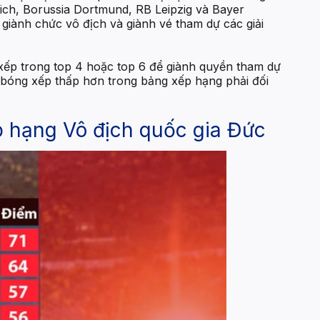
ich, Borussia Dortmund, RB Leipzig và Bayer
giành chức vô địch và giành vé tham dự các giải
xếp trong top 4 hoặc top 6 để giành quyền tham dự
óng xếp thấp hơn trong bảng xếp hạng phải đối
p hạng Vô địch quốc gia Đức