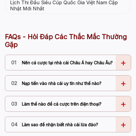
Lịch Thi Đấu Siêu Cúp Quốc Gia Việt Nam Cập
Nhật Mới Nhất
FAQs - Hỏi Đáp Các Thắc Mắc Thường
Gặp
+
01
Nên cá cược tại nhà cái Châu Á hay Châu Âu?
+
02
Nạp tiền vào nhà cái uy tín như thế nào?
+
03
Làm thế nào để cá cược trên điện thoại?
+
04
Làm sao để nhận biết nhà cái lừa đảo?