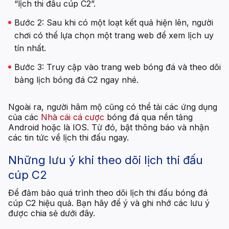
“
lịch thi đấu cúp C2”.
Bước 2:
Sau khi có một loạt kết quả hiện lên, người
chơi có thể lựa chọn một trang web để xem lịch uy
tín nhất.
Bước 3:
Truy cập vào trang web bóng đá và theo dõi
bảng lịch bóng đá C2 ngay nhé.
Ngoài ra, người hâm mộ cũng có thể tải các ứng dụng
của các
Nhà cái cá cược
bóng đá qua nền tảng
Android hoặc là IOS. Từ đó, bật thông báo và nhận
các tin tức về lịch thi đấu ngay.
Những lưu ý khi theo dõi lịch thi đấu
cúp C2
Để đảm bảo quá trình theo dõi lịch thi đấu bóng đá
cúp C2 hiệu quả. Bạn hãy để ý và ghi nhớ các lưu ý
được chia sẻ dưới đây.