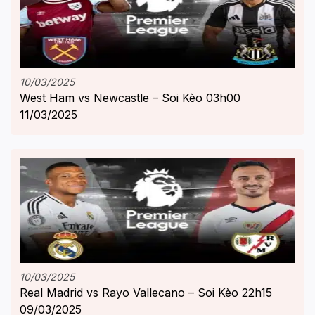
10/03/2025
West Ham vs Newcastle – Soi Kèo 03h00
11/03/2025
10/03/2025
Real Madrid vs Rayo Vallecano – Soi Kèo 22h15
09/03/2025