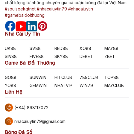
chất lượng từ những chuyên gia cá cược bóng đá tại Việt Nam
#soulseekqtnet
#nhacaiuytin79
#nhacaiuytin
#gamebaidoithuong
Nhà Cái Uy Tín
UK88
SV88
RED88
XO88
MAY88
SIN88
FIVE88
SKY88
DEBET
ZBET
Game Bài Đổi Thưởng
GO88
SUNWIN
HITCLUB
789CLUB
TOP88
YO88
GEMWIN
NHATVIP
WIN79
MAYCLUB
Liên Hệ
(+84) 898117072
nhacaiuytin79@gmail.com
Bóng Đá Số