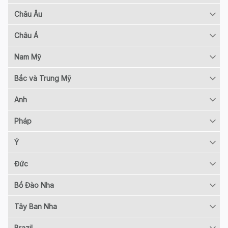
Châu Âu
Châu Á
Nam Mỹ
Bắc và Trung Mỹ
Anh
Pháp
Ý
Đức
Bồ Đào Nha
Tây Ban Nha
Brazil