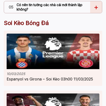
Có nên tin tưởng các nhà cái mới thành lập
+
05
không?
Soi Kèo Bóng Đá
10/03/2025
Espanyol vs Girona – Soi Kèo 03h00 11/03/2025