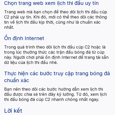
Chọn trang web xem lịch thi đấu uy tín
Trang web mà bạn chọn để theo dõi
lịch thi đấu cúp
C2
phải uy tín. Khi đó, mới có thể theo dõi các thông
tin về lịch thi đấu kịp thời, cũng như là chuẩn xác
nhất.
Ổn định Internet
Trong quá trình theo dõi
lịch thi đấu cúp C2
hoặc là
trong lúc thưởng thức các trận đấu bóng đá từ cúp
này. Người chơi phải ổn định Internet để trang tải sẵn
dữ liệu của lịch thi đấu nhé.
Thực hiện các bước truy cập trang bóng đá
chuẩn xác
Bạn nên theo dõi các bước hướng dẫn xem lịch thi
đấu được chia sẻ trên đây kỹ lưỡng. Từ đó, xem lịch
thi đấu bóng đá cúp C2 nhanh chóng nhất ngay.
Lời kết