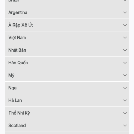
Argentina
Ả Rập Xê Út
Việt Nam
Nhật Bản
Hàn Quốc
Mỹ
Nga
Hà Lan
Thổ Nhĩ Kỳ
Scotland