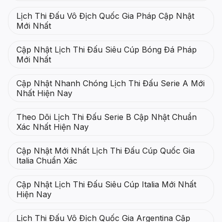
Lịch Thi Đấu Vô Địch Quốc Gia Pháp Cập Nhật
Mới Nhất
Cập Nhật Lịch Thi Đấu Siêu Cúp Bóng Đá Pháp
Mới Nhất
Cập Nhật Nhanh Chóng Lịch Thi Đấu Serie A Mới
Nhất Hiện Nay
Theo Dõi Lịch Thi Đấu Serie B Cập Nhật Chuẩn
Xác Nhất Hiện Nay
Cập Nhật Mới Nhất Lịch Thi Đấu Cúp Quốc Gia
Italia Chuẩn Xác
Cập Nhật Lịch Thi Đấu Siêu Cúp Italia Mới Nhất
Hiện Nay
Lịch Thi Đấu Vô Địch Quốc Gia Argentina Cập