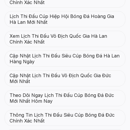
Chính Xác Nhất
Lịch Thi Đấu Cúp Hiệp Hội Bóng Đá Hoàng Gia
Hà Lan Mới Nhất
Xem Lịch Thi Đấu Vô Địch Quốc Gia Hà Lan
Chính Xác Nhất
Cập Nhật Lịch Thi Đấu Siêu Cúp Bóng Đá Hà Lan
Hàng Ngày
Cập Nhật Lịch Thi Đấu Vô Địch Quốc Gia Đức
Mới Nhất
Theo Dõi Ngay Lịch Thi Đấu Cúp Bóng Đá Đức
Mới Nhất Hôm Nay
Thông Tin Lịch Thi Đấu Siêu Cúp Bóng Đá Đức
Chính Xác Nhất