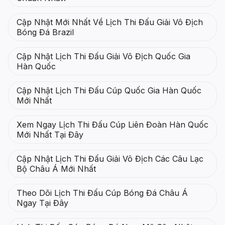
Cập Nhật Mới Nhất Về Lịch Thi Đấu Giải Vô Địch
Bóng Đá Brazil
Cập Nhật Lịch Thi Đấu Giải Vô Địch Quốc Gia
Hàn Quốc
Cập Nhật Lịch Thi Đấu Cúp Quốc Gia Hàn Quốc
Mới Nhất
Xem Ngay Lịch Thi Đấu Cúp Liên Đoàn Hàn Quốc
Mới Nhất Tại Đây
Cập Nhật Lịch Thi Đấu Giải Vô Địch Các Câu Lạc
Bộ Châu Á Mới Nhất
Theo Dõi Lịch Thi Đấu Cúp Bóng Đá Châu Á
Ngay Tại Đây