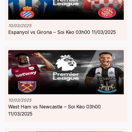
10/03/2025
Espanyol vs Girona – Soi Kèo 03h00 11/03/2025
10/03/2025
West Ham vs Newcastle – Soi Kèo 03h00
11/03/2025