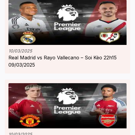
10/03/2025
Real Madrid vs Rayo Vallecano – Soi Kèo 22h15
09/03/2025
10/03/2025