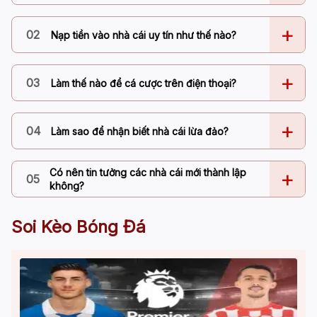
+
02
Nạp tiền vào nhà cái uy tín như thế nào?
+
03
Làm thế nào để cá cược trên điện thoại?
+
04
Làm sao để nhận biết nhà cái lừa đảo?
Có nên tin tưởng các nhà cái mới thành lập
+
05
không?
Soi Kèo Bóng Đá