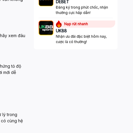
DEBET
Đăng ký trong phút chốc, nhận
thưởng cực hấp dẫn!
Nạp rút nhanh
UK88
y hãy xem đâu
Nhận ưu đãi đặc biệt hôm nay,
cược là có thưởng!
hứng tỏ độ
i mới dễ
 lý trong
i có cùng hệ