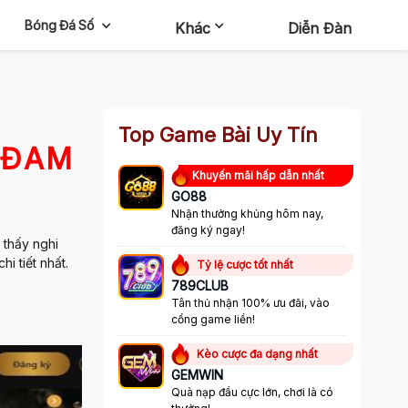
Bóng Đá Số
Khác
Diễn Đàn
Top Game Bài Uy Tín
M ĐAM
Khuyến mãi hấp dẫn nhất
GO88
Nhận thưởng khủng hôm nay,
đăng ký ngay!
 thấy nghi
i tiết nhất.
Tỷ lệ cược tốt nhất
789CLUB
Tân thủ nhận 100% ưu đãi, vào
cổng game liền!
Kèo cược đa dạng nhất
GEMWIN
Quà nạp đầu cực lớn, chơi là có