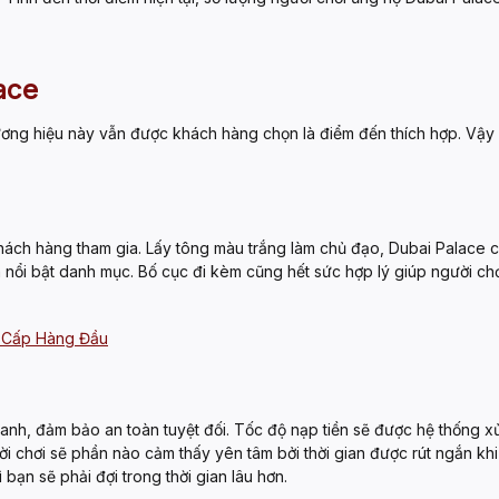
ace
ương hiệu này vẫn được khách hàng chọn là điểm đến thích hợp. Vậ
hách hàng tham gia. Lấy tông màu trắng làm chủ đạo,
Dubai Palace
c
 nổi bật danh mục. Bố cục đi kèm cũng hết sức hợp lý giúp người chơ
 Cấp Hàng Đầu
nh, đảm bảo an toàn tuyệt đối. Tốc độ nạp tiền sẽ được hệ thống xử
ười chơi sẽ phần nào cảm thấy yên tâm bởi thời gian được rút ngắn kh
bạn sẽ phải đợi trong thời gian lâu hơn.