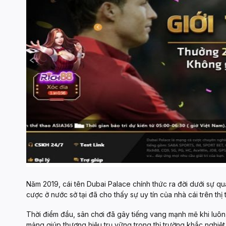
Năm 2019, cái tên
Dubai Palace
chính thức ra đời dưới sự qu
cược ở nước sở tại đã cho thấy sự uy tín của nhà cái trên thị
Thời điểm đầu, sân chơi đã gây tiếng vang mạnh mẽ khi luôn 
mảng giúp thương hiệu trụ vững trong thị trường khắc nghiệt.