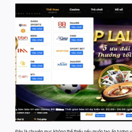
Đây là chuyên mục không thể thiếu nếu muốn tạo ấn tượng v