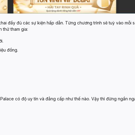
khai đầy đủ các sự kiện hấp dẫn. Từng chương trình sẽ tuỳ vào mỗi
n thử tham gia:
i.
riệu đồng.
 Palace
có độ uy tín và đẳng cấp như thế nào. Vậy thì đừng ngần ng