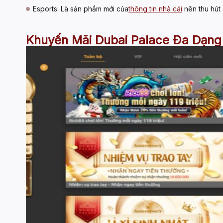
Esports: Là sản phẩm mới của
thông tin nhà cái
nên thu hút 
Khuyến Mãi Dubai Palace Đa Dạng