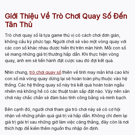
Giới Thiệu Về Trò Chơi Quay Số Đến
Tân Thủ
Trò chơi quay số
là tựa game thú vị có cách chơi đơn giản,
không cầu kỳ phức tạp. Người chơi sẽ vào một vòng quay với
các con số khác nhau được hiển thị trên màn hình. Mỗi con số
sẽ mang những giá trị thưởng hấp dẫn. Khi thực hiện vòng
quay, anh em sẽ tiến hành đặt cược sau đó đợi kết quả.
Nhìn chung,
trò chơi quay số
thiên về tính may mắn khá cao khi
con số mà vòng quay dừng lại sẽ hoàn toàn phụ thuộc vào hệ
thống. Các hệ thống quay số này trả kết quả hoàn toàn ngẫu
nhiên mà không hề có các thuật toán sắp đặt nào. Vậy nên sân
chơi này chắc chắn sẽ đảm bảo tính công bằng và minh bạch.
Bên cạnh đó, người chơi tham gia trò chơi này sẽ có cơ hội
nhận về những phần quà giá trị và hấp dẫn. Không chỉ đem lại
giá trị giải trí sau những giờ làm việc căng thẳng, đây còn là nơi
thích hợp để kiếm thêm nguồn thu nhập ổn định.