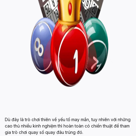
Dù đây là trò chơi thiên về yếu tố may mắn, tuy nhiên với những
cao thủ nhiều kinh nghiệm thì hoàn toàn có chiến thuật để tham
gia
trò chơi quay số
quay đâu trúng đó.