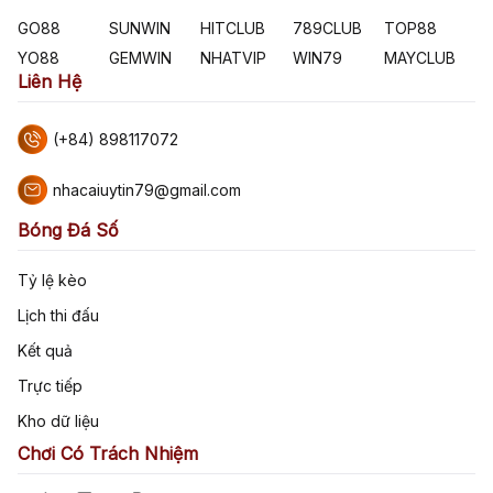
GO88
SUNWIN
HITCLUB
789CLUB
TOP88
YO88
GEMWIN
NHATVIP
WIN79
MAYCLUB
Liên Hệ
(+84) 898117072
nhacaiuytin79@gmail.com
Bóng Đá Số
Tỷ lệ kèo
Lịch thi đấu
Kết quả
Trực tiếp
Kho dữ liệu
Chơi Có Trách Nhiệm