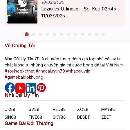
10/03/2025
Lazio vs Udinese – Soi Kèo 02h45
11/03/2025
Về Chúng Tôi
Nhà Cái Uy Tín 79
là chuyên trang đánh giá top nhà cái uy tín
chất lượng từ những chuyên gia cá cược bóng đá tại Việt Nam
#soulseekqtnet
#nhacaiuytin79
#nhacaiuytin
#gamebaidoithuong
Nhà Cái Uy Tín
UK88
SV88
RED88
XO88
MAY88
SIN88
FIVE88
SKY88
DEBET
ZBET
Game Bài Đổi Thưởng