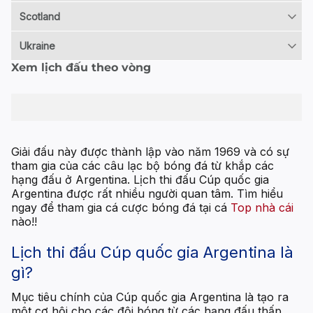
Scotland
Ukraine
Xem lịch đấu theo vòng
Giải đấu này được thành lập vào năm 1969 và có sự
tham gia của các câu lạc bộ bóng đá từ khắp các
hạng đấu ở Argentina.
Lịch thi đấu Cúp quốc gia
Argentina
được rất nhiều người quan tâm. Tìm hiểu
ngay để tham gia cá cược bóng đá tại cá
Top nhà cái
nào!!
Lịch thi đấu Cúp quốc gia Argentina là
gì?
Mục tiêu chính của Cúp quốc gia Argentina là tạo ra
một cơ hội cho các đội bóng từ các hạng đấu thấp