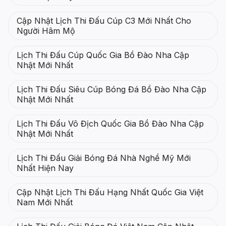
Cập Nhật Lịch Thi Đấu Cúp C3 Mới Nhất Cho
Người Hâm Mộ
Lịch Thi Đấu Cúp Quốc Gia Bồ Đào Nha Cập
Nhật Mới Nhất
Lịch Thi Đấu Siêu Cúp Bóng Đá Bồ Đào Nha Cập
Nhật Mới Nhất
Lịch Thi Đấu Vô Địch Quốc Gia Bồ Đào Nha Cập
Nhật Mới Nhất
Lịch Thi Đấu Giải Bóng Đá Nhà Nghề Mỹ Mới
Nhất Hiện Nay
Cập Nhật Lịch Thi Đấu Hạng Nhất Quốc Gia Việt
Nam Mới Nhất