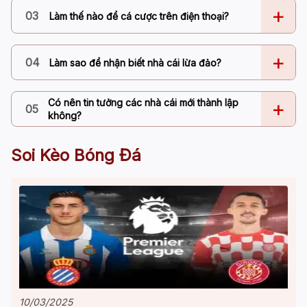
+
03
Làm thế nào để cá cược trên điện thoại?
+
04
Làm sao để nhận biết nhà cái lừa đảo?
Có nên tin tưởng các nhà cái mới thành lập
+
05
không?
Soi Kèo Bóng Đá
10/03/2025