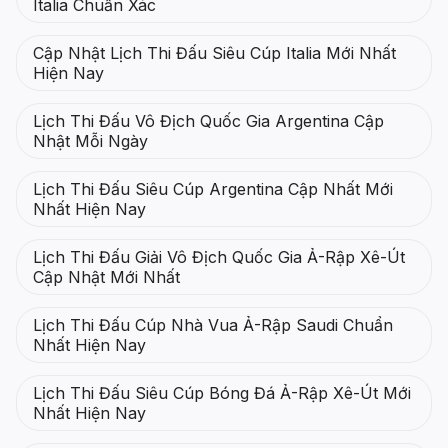
Italia Chuẩn Xác
Cập Nhật Lịch Thi Đấu Siêu Cúp Italia Mới Nhất
Hiện Nay
Lịch Thi Đấu Vô Địch Quốc Gia Argentina Cập
Nhật Mỗi Ngày
Lịch Thi Đấu Siêu Cúp Argentina Cập Nhất Mới
Nhất Hiện Nay
Lịch Thi Đấu Giải Vô Địch Quốc Gia Ả-Rập Xê-Út
Cập Nhật Mới Nhất
Lịch Thi Đấu Cúp Nhà Vua Ả-Rập Saudi Chuẩn
Nhất Hiện Nay
Lịch Thi Đấu Siêu Cúp Bóng Đá Ả-Rập Xê-Út Mới
Nhất Hiện Nay