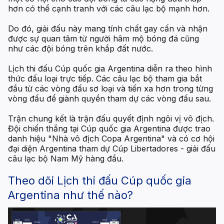
hơn có thể cạnh tranh với các câu lạc bộ mạnh hơn.
Do đó, giải đấu này mang tính chất gay cấn và nhận
được sự quan tâm từ người hâm mộ bóng đá cũng
như các đội bóng trên khắp đất nước.
Lịch thi đấu Cúp quốc gia Argentina
diễn ra theo hình
thức đấu loại trực tiếp. Các câu lạc bộ tham gia bắt
đầu từ các vòng đấu sơ loại và tiến xa hơn trong từng
vòng đấu để giành quyền tham dự các vòng đấu sau.
Trận chung kết là trận đấu quyết định ngôi vị vô địch.
Đội chiến thắng tại Cúp quốc gia Argentina được trao
danh hiệu "Nhà vô địch Copa Argentina" và có cơ hội
đại diện Argentina tham dự Cúp Libertadores - giải đấu
câu lạc bộ Nam Mỹ hàng đầu.
Theo dõi Lịch thi đấu Cúp quốc gia
Argentina như thế nào?