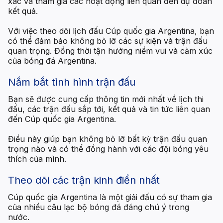
xác và tham gia các hoạt động liên quan đến dự đoán
kết quả.
Với việc theo dõi lịch đấu Cúp quốc gia Argentina, bạn
có thể đảm bảo không bỏ lỡ các sự kiện và trận đấu
quan trọng. Đồng thời tận hưởng niềm vui và cảm xúc
của bóng đá Argentina.
Nắm bắt tình hình trận đấu
Bạn sẽ được cung cấp thông tin mới nhất về lịch thi
đấu, các trận đấu sắp tới, kết quả và tin tức liên quan
đến Cúp quốc gia Argentina.
Điều này giúp bạn không bỏ lỡ bất kỳ trận đấu quan
trọng nào và có thể đồng hành với các đội bóng yêu
thích của mình.
Theo dõi các trận kinh điển nhất
Cúp quốc gia Argentina là một giải đấu có sự tham gia
của nhiều câu lạc bộ bóng đá đáng chú ý trong
nước.