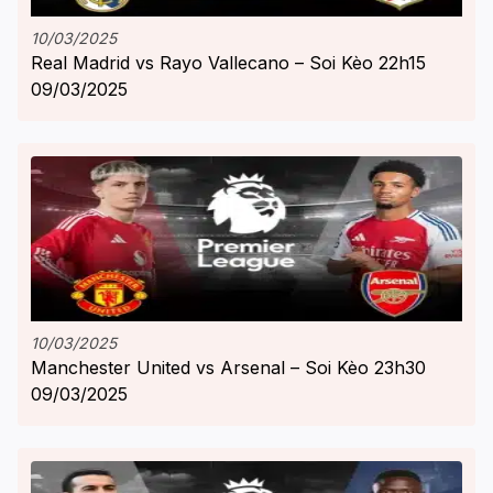
10/03/2025
Real Madrid vs Rayo Vallecano – Soi Kèo 22h15
09/03/2025
10/03/2025
Manchester United vs Arsenal – Soi Kèo 23h30
09/03/2025