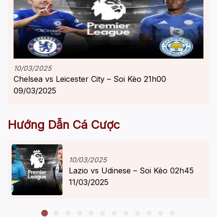
10/03/2025
Chelsea vs Leicester City – Soi Kèo 21h00
09/03/2025
Hướng Dẫn Cá Cược
10/03/2025
Lazio vs Udinese – Soi Kèo 02h45
11/03/2025