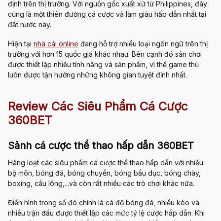
định trên thị trường. Với nguồn gốc xuất xứ từ Philippines, đây
cũng là một thiên đường cá cược và làm giàu hấp dẫn nhất tại
đất nước này.
Hiện tại
nhà cái online
đang hỗ trợ nhiều loại ngôn ngữ trên thị
trường với hơn 15 quốc giá khác nhau. Bên cạnh đó sân chơi
được thiết lập nhiều tính năng và sản phẩm, vì thế game thủ
luôn được tận hưởng những không gian tuyệt đỉnh nhất.
Review Các Siêu Phẩm Cá Cược
360BET
Sảnh cá cược thể thao hấp dẫn 360BET
Hàng loạt các siêu phẩm cá cược thể thao hấp dẫn với nhiều
bộ môn, bóng đá, bóng chuyền, bóng bầu dục, bóng chày,
boxing, cầu lông,...và còn rất nhiều các trò chơi khác nữa.
Điển hình trong số đó chính là cá độ bóng đá, nhiều kèo và
nhiều trận đấu được thiết lập các mức tỷ lệ cược hấp dẫn. Khi