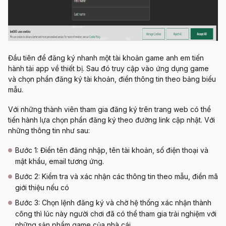
Đầu tiên để đăng ký nhanh một tài khoản game anh em tiến
hành tải app về thiết bị. Sau đó truy cập vào ứng dụng game
và chọn phần đăng ký tài khoản, điền thông tin theo bảng biểu
mẫu.
Với những thành viên tham gia đăng ký trên trang web có thể
tiến hành lựa chọn phần đăng ký theo đường link cập nhật. Với
những thông tin như sau:
Bước 1: Điền tên đăng nhập, tên tài khoản, số điện thoại và
mật khẩu, email tương ứng.
Bước 2: Kiểm tra và xác nhận các thông tin theo mẫu, điền mã
giới thiệu nếu có
Bước 3: Chọn lệnh đăng ký và chờ hệ thống xác nhận thành
công thì lúc này người chơi đã có thể tham gia trải nghiệm với
những sản phẩm game của nhà cái.