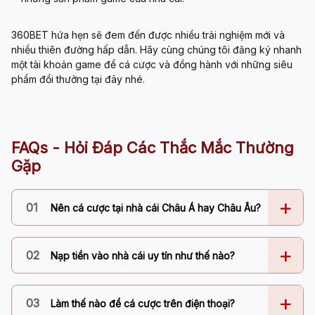
360BET
hứa hẹn sẽ đem đến được nhiều trải nghiệm mới và
nhiều thiên đường hấp dẫn. Hãy cùng chúng tôi đăng ký nhanh
một tài khoản game để cá cược và đồng hành với những siêu
phẩm đổi thưởng tại đây nhé.
FAQs - Hỏi Đáp Các Thắc Mắc Thường
Gặp
+
01
Nên cá cược tại nhà cái Châu Á hay Châu Âu?
+
02
Nạp tiền vào nhà cái uy tín như thế nào?
+
03
Làm thế nào để cá cược trên điện thoại?