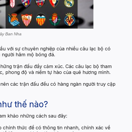
 Tây Ban Nha
đầu với sự chuyên nghiệp của nhiều câu lạc bộ có
iều người hâm mộ bóng đá.
những trận đấu đầy cảm xúc. Các câu lạc bộ tham
lực, phong độ và niềm tự hào của quê hương mình.
 nên các trận đấu đều có hàng ngàn người truy cập
như thế nào?
 tham khảo những cách sau đây:
b chính thức để có thông tin nhanh, chính xác về