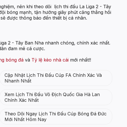
 nghiệm, nên khi theo dõi
lịch thi đấu La Liga 2 - Tây
đội bóng mạnh, tận hưởng giây phút căng thẳng hồi
 sẽ được thông báo đến thiết bị cá nhân.
 Liga 2 - Tây Ban Nha
nhanh chóng, chính xác nhất.
 dân đam mê cá cược.
ng bóng đá
và
Tỷ lệ kèo nhà cái
mới nhất!!
Cập Nhật Lịch Thi Đấu Cúp FA Chính Xác Và
Nhanh Nhất
Xem Lịch Thi Đấu Vô Địch Quốc Gia Hà Lan
Chính Xác Nhất
Theo Dõi Ngay Lịch Thi Đấu Cúp Bóng Đá Đức
Mới Nhất Hôm Nay