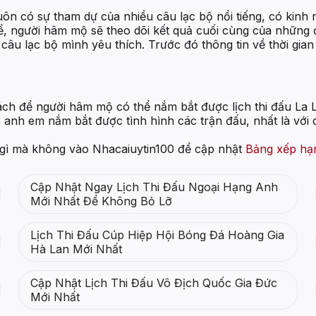
 luôn có sự tham dự của nhiều câu lạc bộ nổi tiếng, có kinh
ể, người hâm mộ sẽ theo dõi kết quả cuối cùng của những 
câu lạc bộ mình yêu thích. Trước đó thông tin về thời gian
cách để người hâm mộ có thể nắm bắt được
lịch thi đấu La
 anh em nắm bắt được tình hình các trận đấu, nhất là với
gì mà không vào Nhacaiuytin100 để cập nhật
Bảng xếp hạ
Cập Nhật Ngay Lịch Thi Đấu Ngoại Hạng Anh
Mới Nhất Để Không Bỏ Lỡ
Lịch Thi Đấu Cúp Hiệp Hội Bóng Đá Hoàng Gia
Hà Lan Mới Nhất
Cập Nhật Lịch Thi Đấu Vô Địch Quốc Gia Đức
Mới Nhất