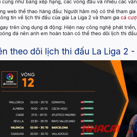
ấu cũng như bảng xếp hạng, các vòng đấu và nhiều các vấn
ang web thể thao hàng đầu: Người hâm mộ có thể tham gia 
ông tin về lịch thi đấu của giải La Liga 2 và tham gia
cá cượ
gay trên ứng dụng di động: Hiện nay công nghệ phát triển,
ức bóng đá nên anh em hoàn toàn có thể theo dõi
lịch thi đấ
ên theo dõi lịch thi đấu La Liga 2