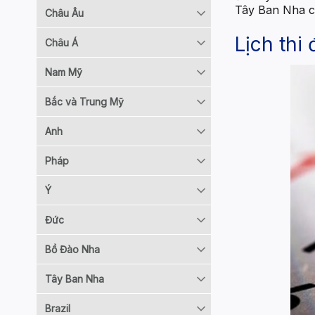
Tây Ban Nha
c
Châu Âu
Lịch thi
Châu Á
Nam Mỹ
Bắc và Trung Mỹ
Anh
Pháp
Ý
Đức
Bồ Đào Nha
Tây Ban Nha
Brazil