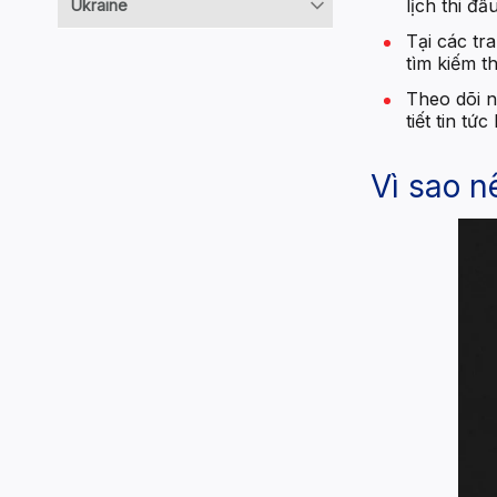
lịch thi đ
Ukraine
Tại các tr
tìm kiếm th
Theo dõi n
tiết tin t
Vì sao n