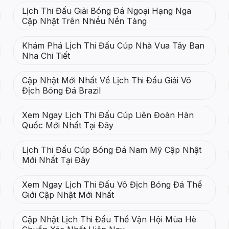
Lịch Thi Đấu Giải Bóng Đá Ngoại Hạng Nga
Cập Nhật Trên Nhiều Nền Tảng
Khám Phá Lịch Thi Đấu Cúp Nhà Vua Tây Ban
Nha Chi Tiết
Cập Nhật Mới Nhất Về Lịch Thi Đấu Giải Vô
Địch Bóng Đá Brazil
Xem Ngay Lịch Thi Đấu Cúp Liên Đoàn Hàn
Quốc Mới Nhất Tại Đây
Lịch Thi Đấu Cúp Bóng Đá Nam Mỹ Cập Nhật
Mới Nhất Tại Đây
Xem Ngay Lịch Thi Đấu Vô Địch Bóng Đá Thế
Giới Cập Nhật Mới Nhất
Cập Nhật Lịch Thi Đấu Thế Vận Hội Mùa Hè