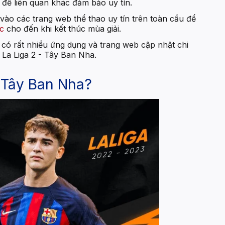
 đề liên quan khác đảm bảo uy tín.
vào các trang web thể thao uy tín trên toàn cầu để
c
cho đến khi kết thúc mùa giải.
 có rất nhiều ứng dụng và trang web cập nhật chi
u La Liga 2 - Tây Ban Nha.
 - Tây Ban Nha?