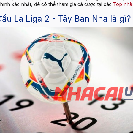
hính xác nhất, để có thể tham gia cá cược tại các
Top nhà 
 đấu La Liga 2 - Tây Ban Nha là gì?