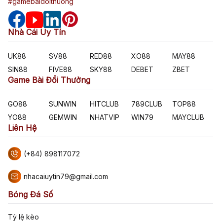
#gamebaidoithuong
Nhà Cái Uy Tín
UK88
SV88
RED88
XO88
MAY88
SIN88
FIVE88
SKY88
DEBET
ZBET
Game Bài Đổi Thưởng
GO88
SUNWIN
HITCLUB
789CLUB
TOP88
YO88
GEMWIN
NHATVIP
WIN79
MAYCLUB
Liên Hệ
(+84) 898117072
nhacaiuytin79@gmail.com
Bóng Đá Số
Tỷ lệ kèo