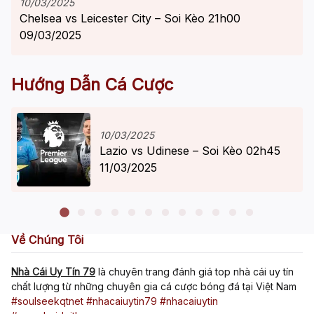
10/03/2025
Chelsea vs Leicester City – Soi Kèo 21h00
09/03/2025
Hướng Dẫn Cá Cược
10/03/2025
Lazio vs Udinese – Soi Kèo 02h45
11/03/2025
Về Chúng Tôi
Nhà Cái Uy Tín 79
là chuyên trang đánh giá top nhà cái uy tín
chất lượng từ những chuyên gia cá cược bóng đá tại Việt Nam
#soulseekqtnet
#nhacaiuytin79
#nhacaiuytin