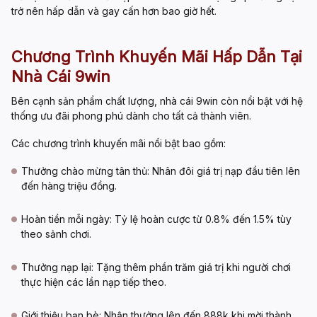
trở nên hấp dẫn và gay cấn hơn bao giờ hết.
Chương Trình Khuyến Mãi Hấp Dẫn Tại
Nhà Cái 9win
Bên cạnh sản phẩm chất lượng,
nhà cái 9win
còn nổi bật với hệ
thống ưu đãi phong phú dành cho tất cả thành viên.
Các chương trình khuyến mãi nổi bật bao gồm:
Thưởng chào mừng tân thủ: Nhân đôi giá trị nạp đầu tiên lên
đến hàng triệu đồng.
Hoàn tiền mỗi ngày: Tỷ lệ hoàn cược từ 0.8% đến 1.5% tùy
theo sảnh chơi.
Thưởng nạp lại: Tặng thêm phần trăm giá trị khi người chơi
thực hiện các lần nạp tiếp theo.
Giới thiệu bạn bè: Nhận thưởng lên đến 888k khi mời thành