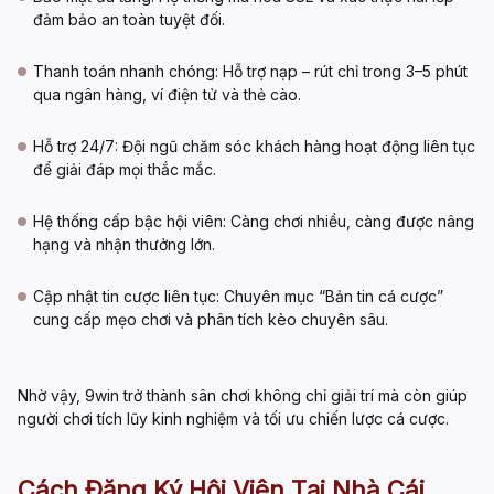
đảm bảo an toàn tuyệt đối.
Thanh toán nhanh chóng: Hỗ trợ nạp – rút chỉ trong 3–5 phút
qua ngân hàng, ví điện tử và thẻ cào.
Hỗ trợ 24/7: Đội ngũ chăm sóc khách hàng hoạt động liên tục
để giải đáp mọi thắc mắc.
Hệ thống cấp bậc hội viên: Càng chơi nhiều, càng được nâng
hạng và nhận thưởng lớn.
Cập nhật tin cược liên tục: Chuyên mục “Bản tin cá cược”
cung cấp mẹo chơi và phân tích kèo chuyên sâu.
Nhờ vậy,
9win
trở thành sân chơi không chỉ giải trí mà còn giúp
người chơi tích lũy kinh nghiệm và tối ưu chiến lược cá cược.
Cách Đăng Ký Hội Viên Tại Nhà Cái