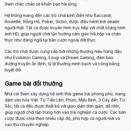
9win
chắc chắn sẽ khiến bạn hài lòng.
Hệ thống mang đến các trò chơi kinh điển như Baccarat,
Roulette, Rồng Hổ, Poker, Sicbo, được điều hành bởi dealer
người thật. Tất cả được truyền hình trực tiếp với chất lượng hình
ảnh HD, giúp người chơi tận hưởng cảm giác hồi hộp và chân
thực như đang ngồi tại bàn cược ngoài đời thực.
Các trò chơi được cung cấp bởi những thương hiệu hàng đầu
như Evolution Gaming, Ezugi và Dream Gaming, đảm bảo
đường truyền ổn định, tỷ lệ thưởng minh bạch và công bằng
tuyệt đối.
Game bài đổi thưởng
Nhà cái
9win
xây dựng hệ sinh thái game bài phong phú, mang
đậm văn hóa Việt. Từ Tiến Lên, Phỏm, Mậu Binh, 3 Cây đến Tứ
Sắc, tất cả đều được thiết kế với giao diện đơn giản, dễ nhìn,
giúp người chơi tập trung hơn vào trải nghiệm cá cược. Các bàn
cược được chia theo nhiều cấp độ, phù hợp cả người mới và
cao thủ chuyên nghiệp.