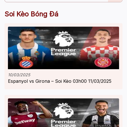
Soi Kèo Bóng Đá
10/03/2025
Espanyol vs Girona – Soi Kèo 03h00 11/03/2025