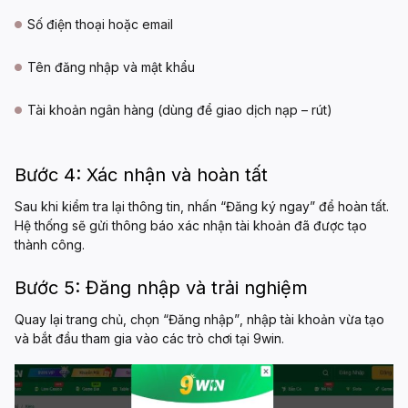
Số điện thoại hoặc email
Tên đăng nhập và mật khẩu
Tài khoản ngân hàng (dùng để giao dịch nạp – rút)
Bước 4: Xác nhận và hoàn tất
Sau khi kiểm tra lại thông tin, nhấn
“Đăng ký ngay”
để hoàn tất.
Hệ thống sẽ gửi thông báo xác nhận tài khoản đã được tạo
thành công.
Bước 5: Đăng nhập và trải nghiệm
Quay lại trang chủ, chọn
“Đăng nhập”
, nhập tài khoản vừa tạo
và bắt đầu tham gia vào các trò chơi tại 9win.