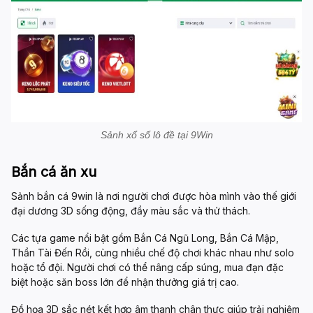
Sảnh xổ số lô đề tại 9Win
Bắn cá ăn xu
Sảnh bắn cá
9win
là nơi người chơi được hòa mình vào thế giới
đại dương 3D sống động, đầy màu sắc và thử thách.
Các tựa game nổi bật gồm Bắn Cá Ngũ Long, Bắn Cá Mập,
Thần Tài Đến Rồi, cùng nhiều chế độ chơi khác nhau như solo
hoặc tổ đội. Người chơi có thể nâng cấp súng, mua đạn đặc
biệt hoặc săn boss lớn để nhận thưởng giá trị cao.
Đồ họa 3D sắc nét kết hợp âm thanh chân thực giúp trải nghiệm