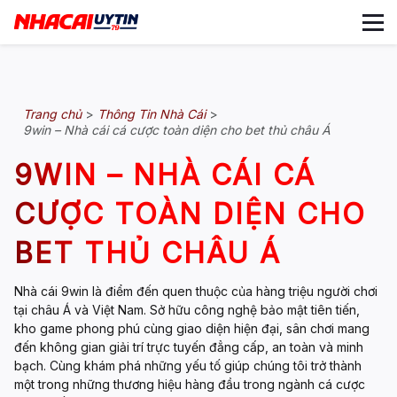
Trang chủ
>
Thông Tin Nhà Cái
>
9win – Nhà cái cá cược toàn diện cho bet thủ châu Á
9WIN – NHÀ CÁI CÁ
CƯỢC TOÀN DIỆN CHO
BET THỦ CHÂU Á
Nhà cái
9win
là điểm đến quen thuộc của hàng triệu người chơi
tại châu Á và Việt Nam. Sở hữu công nghệ bảo mật tiên tiến,
kho game phong phú cùng giao diện hiện đại, sân chơi mang
đến không gian giải trí trực tuyến đẳng cấp, an toàn và minh
bạch. Cùng khám phá những yếu tố giúp chúng tôi trở thành
một trong những thương hiệu hàng đầu trong ngành cá cược