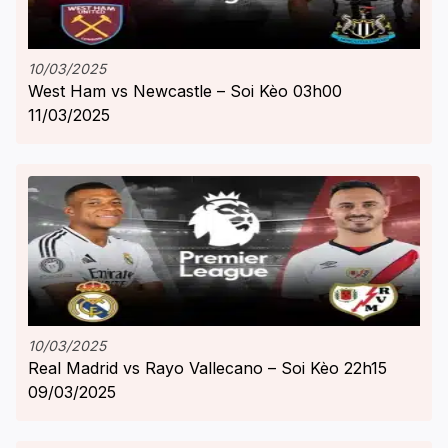
10/03/2025
West Ham vs Newcastle – Soi Kèo 03h00
11/03/2025
10/03/2025
Real Madrid vs Rayo Vallecano – Soi Kèo 22h15
09/03/2025