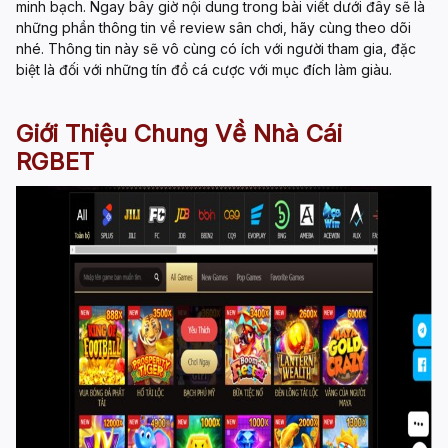
minh bạch. Ngay bây giờ nội dung trong bài viết dưới đây sẽ là
những phần thông tin về review sân chơi, hãy cùng theo dõi
nhé. Thông tin này sẽ vô cùng có ích với người tham gia, đặc
biệt là đối với những tín đồ cá cược với mục đích làm giàu.
Giới Thiệu Chung Về Nhà Cái
RGBET