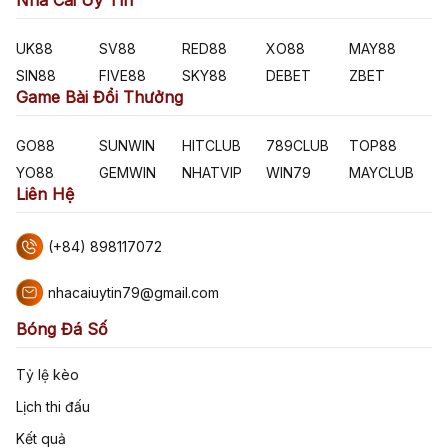
Nhà Cái Uy Tín
UK88
SV88
RED88
XO88
MAY88
SIN88
FIVE88
SKY88
DEBET
ZBET
Game Bài Đổi Thưởng
GO88
SUNWIN
HITCLUB
789CLUB
TOP88
YO88
GEMWIN
NHATVIP
WIN79
MAYCLUB
Liên Hệ
(+84) 898117072
nhacaiuytin79@gmail.com
Bóng Đá Số
Tỷ lệ kèo
Lịch thi đấu
Kết quả