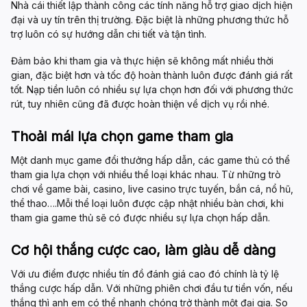
Nhà cái thiết lập thành công các tính năng hỗ trợ giao dịch hiện
đại và uy tín trên thị trường. Đặc biệt là những phương thức hỗ
trợ luôn có sự hướng dẫn chi tiết và tận tình.
Đảm bảo khi tham gia và thực hiện sẽ không mất nhiều thời
gian, đặc biệt hơn và tốc độ hoàn thành luôn được đánh giá rất
tốt. Nạp tiền luôn có nhiều sự lựa chọn hơn đối với phương thức
rút, tuy nhiên cũng đã được hoàn thiện về dịch vụ rồi nhé.
Thoải mái lựa chọn game tham gia
Một danh mục game đổi thưởng hấp dẫn, các game thủ có thể
tham gia lựa chọn với nhiều thể loại khác nhau. Từ những trò
chơi về game bài, casino, live casino trực tuyến, bắn cá, nổ hũ,
thể thao….Mỗi thể loại luôn được cập nhật nhiều bàn chơi, khi
tham gia game thủ sẽ có được nhiều sự lựa chọn hấp dẫn.
Cơ hội thắng cược cao, làm giàu dễ dàng
Với ưu điểm được nhiều tín đồ đánh giá cao đó chính là tỷ lệ
thắng cược hấp dẫn. Với những phiên chơi đầu tư tiền vốn, nếu
thắng thì anh em có thể nhanh chóng trở thành một đại gia. So