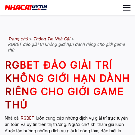
Trang chủ
>
Thông Tin Nhà Cái
>
RGBET đảo giải trí không giới hạn dành riêng cho giới game
thủ
RGBET ĐẢO GIẢI TRÍ
KHÔNG GIỚI HẠN DÀNH
RIÊNG CHO GIỚI GAME
THỦ
Nhà cái
RGBET
luôn cung cấp những dịch vụ giải trí trực tuyến
an toàn và uy tín trên thị trường. Người chơi khi tham gia luôn
được tận hưởng những dịch vụ giải trí công tâm, đặc biệt là