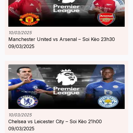
10/03/2025
Manchester United vs Arsenal – Soi Kèo 23h30
09/03/2025
10/03/2025
Chelsea vs Leicester City – Soi Kèo 21h00
09/03/2025