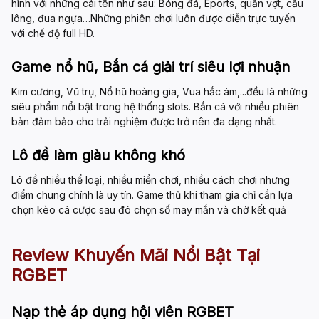
hình với những cái tên như sau: Bóng đá, Eports, quần vợt, cầu
lông, đua ngựa…Những phiên chơi luôn được diễn trực tuyến
với chế độ full HD.
Game nổ hũ, Bắn cá giải trí siêu lợi nhuận
Kim cương, Vũ trụ, Nổ hũ hoàng gia, Vua hắc ám,...đều là những
siêu phẩm nổi bật trong hệ thống slots. Bắn cá với nhiều phiên
bản đảm bảo cho trải nghiệm được trở nên đa dạng nhất.
Lô đề làm giàu không khó
Lô đề nhiều thể loại, nhiều miền chơi, nhiều cách chơi nhưng
điểm chung chính là uy tín. Game thủ khi tham gia chỉ cần lựa
chọn kèo cá cược sau đó chọn số may mắn và chờ kết quả
Review Khuyến Mãi Nổi Bật Tại
RGBET
Nạp thẻ áp dụng hội viên RGBET