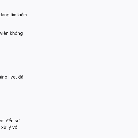
dàng tìm kiếm
i viên không
ino live, đá
đem đến sự
 xử lý vô