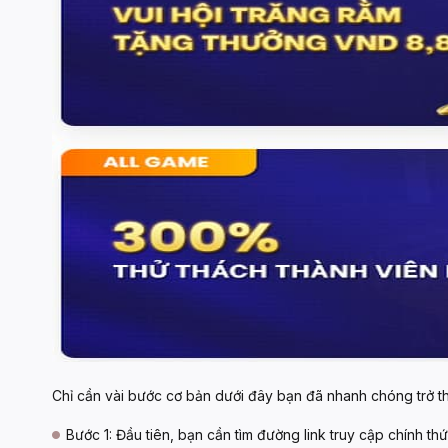
Chỉ cần vài bước cơ bản dưới đây bạn đã nhanh chóng trở t
Bước 1: Đầu tiên, bạn cần tìm đường link truy cập chính t