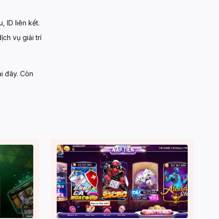
 ID liên kết.
ch vụ giải trí
ại đây. Còn
.