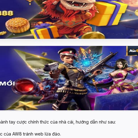
hành tay cược chính thức của nhà cái, hướng dẫn như sau:
hức của AW8 tránh web lừa đảo.