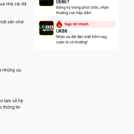
DEBET
qua nhà cái đã
Đăng ký trong phút chốc, nhận
thưởng cực hấp dẫn!
một sân chơi
Nạp rút nhanh
UK88
Nhận ưu đãi đặc biệt hôm nay,
cược là có thưởng!
là những ưu
ên tâm về hệ
 thông tin