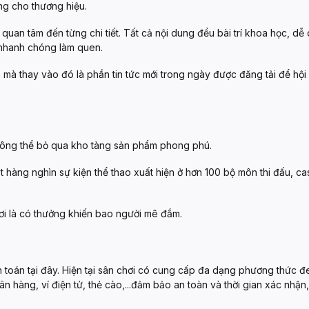
ng cho thương hiệu.
an tâm đến từng chi tiết. Tất cả nội dung đều bài trí khoa học, dễ 
g nhanh chóng làm quen.
 mà thay vào đó là phần tin tức mới trong ngày được đăng tải để hộ
không thể bỏ qua kho tàng sản phẩm phong phú.
t hàng nghìn sự kiện thể thao xuất hiện ở hơn 100 bộ môn thi đấu, cas
hơi là có thưởng khiến bao người mê đắm.
h toán tại đây. Hiện tại sân chơi có cung cấp đa dạng phương thức 
gân hàng, ví điện tử, thẻ cào,...đảm bảo an toàn và thời gian xác nhận,