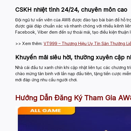
CSKH nhiệt tình 24/24, chuyên môn cao
Đội ngũ tư vấn viên của
AW8
được đào tạo bài bản để hỗ tr
được giải đáp chuẩn xác và nhanh chóng với nhiều kênh liên 
Facebook, Viber đem đến sự thoải mái, tạo điều kiện thuận l
>> Xem thêm:
VT999 – Thương Hiệu Uy Tín Săn Thưởng Li
Khuyến mãi siêu hời, thường xuyên cập n
Nhà cái đầu tư xanh chín khi cập nhật liên tục các chương tr
chào mừng tân binh với lần nạp đầu tiên, tặng tiền cược miễ
mới đáp ứng nhu cầu người chơi.
Hướng Dẫn Đăng Ký Tham Gia AW