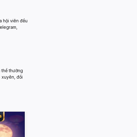
a hội viên đều
Telegram,
ụ thể thưởng
g xuyên, đổi