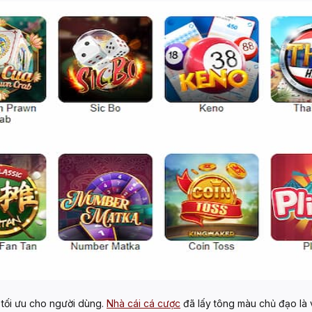
à tối ưu cho người dùng.
Nhà cái cá cược
đã lấy tông màu chủ đạo là