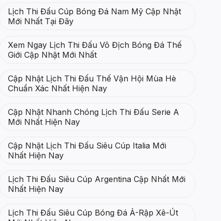
Lịch Thi Đấu Cúp Bóng Đá Nam Mỹ Cập Nhật
Mới Nhất Tại Đây
Xem Ngay Lịch Thi Đấu Vô Địch Bóng Đá Thế
Giới Cập Nhật Mới Nhất
Cập Nhật Lịch Thi Đấu Thế Vận Hội Mùa Hè
Chuẩn Xác Nhất Hiện Nay
Cập Nhật Nhanh Chóng Lịch Thi Đấu Serie A
Mới Nhất Hiện Nay
Cập Nhật Lịch Thi Đấu Siêu Cúp Italia Mới
Nhất Hiện Nay
Lịch Thi Đấu Siêu Cúp Argentina Cập Nhất Mới
Nhất Hiện Nay
Lịch Thi Đấu Siêu Cúp Bóng Đá Ả-Rập Xê-Út