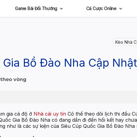
Game Bài Đổi Thưởng
Cá Cược Online
Kèo Nhà C
 Gia Bồ Đào Nha Cập Nhậ
 theo vòng
am gia cá độ ở
Nhà cái uy tín
Có thể theo dõi
lịch thi đấu
Quốc Gia Bồ Đào Nha có đang dần đi đến hồi kết hay chưa? 
cũng như là các sự kiện của Siêu Cúp Quốc Gia Bồ Đào Nha 