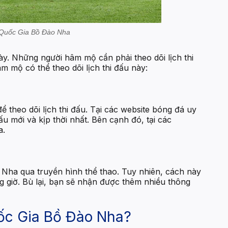
p Quốc Gia Bồ Đào Nha
 này. Những người hâm mộ cần phải theo dõi
lịch thi
 mộ có thể theo dõi lịch thi đấu này:
 theo dõi lịch thi đấu. Tại các website bóng đá uy
u mới và kịp thời nhất. Bên cạnh đó, tại các
a.
o Nha
qua truyền hình thể thao. Tuy nhiên, cách này
g giờ. Bù lại, bạn sẽ nhận được thêm nhiều thông
Quốc Gia Bồ Đào Nha?