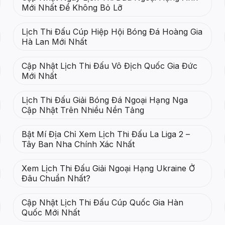
Mới Nhất Để Không Bỏ Lỡ
Lịch Thi Đấu Cúp Hiệp Hội Bóng Đá Hoàng Gia
Hà Lan Mới Nhất
Cập Nhật Lịch Thi Đấu Vô Địch Quốc Gia Đức
Mới Nhất
Lịch Thi Đấu Giải Bóng Đá Ngoại Hạng Nga
Cập Nhật Trên Nhiều Nền Tảng
Bật Mí Địa Chỉ Xem Lịch Thi Đấu La Liga 2 –
Tây Ban Nha Chính Xác Nhất
Xem Lịch Thi Đấu Giải Ngoại Hạng Ukraine Ở
Đâu Chuẩn Nhất?
Cập Nhật Lịch Thi Đấu Cúp Quốc Gia Hàn
Quốc Mới Nhất