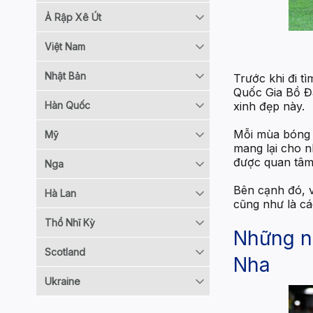
Ả Rập Xê Út
Việt Nam
Nhật Bản
Trước khi đi t
Quốc Gia Bồ Đà
Hàn Quốc
xinh đẹp này.
Mỗi mùa bóng t
Mỹ
mang lại cho n
được quan tâm
Nga
Bên cạnh đó, v
Hà Lan
cũng như là c
Thổ Nhĩ Kỳ
Những nề
Scotland
Nha
Ukraine