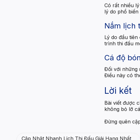
Có rất nhiều l
lý do phổ biến
Nắm lịch t
Lý do đầu tiên
trình thi đấu m
Cá độ bó
Đối với những 
Điều này có th
Lời kết
Bài viết được 
không bỏ lỡ cá
Đừng quên cậ
Cập Nhật Nhanh Lịch Thi Đấu Giải Hạng Nhất