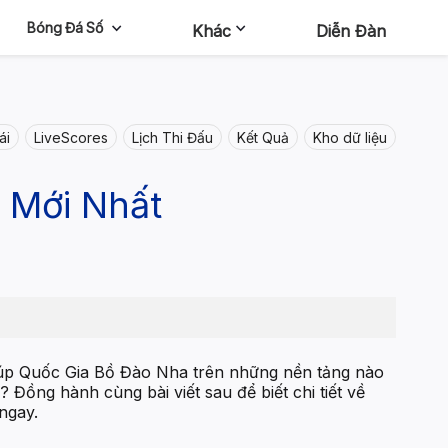
Bóng Đá Số
Khác
Diễn Đàn
ái
LiveScores
Lịch Thi Đấu
Kết Quả
Kho dữ liệu
t Mới Nhất
 Cúp Quốc Gia Bồ Đào Nha
trên những nền tảng nào
Đồng hành cùng bài viết sau để biết chi tiết về
ngay.