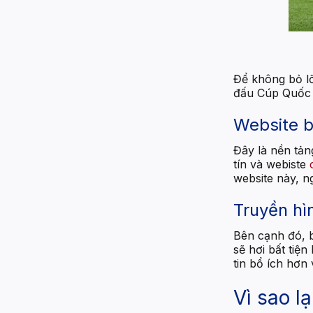
Để không bỏ lỡ
đấu Cúp Quốc
Website b
Đây là nền tản
tín và webiste
website này, n
Truyền hì
Bên cạnh đó, 
sẽ hơi bất tiệ
tin bổ ích hơn 
Vì sao l