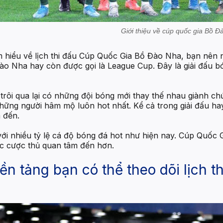
Giới thiệu về cúp quốc gia Bồ Đ
ìm hiểu về
lịch thi đấu Cúp Quốc Gia Bồ Đào Nha,
bạn nên 
o Nha hay còn được gọi là League Cup. Đây là giải đấu b
rôi qua lại có những đội bóng mới thay thế nhau giành chức
hững người hâm mộ luôn hot nhất. Kể cả trong giải đấu ha
 đến.
ới nhiều tỷ lệ cá độ bóng đá hot như hiện nay. Cúp Quốc
ác cược thủ quan tâm đến hơn.
n tảng bạn có thể theo dõi lịch 