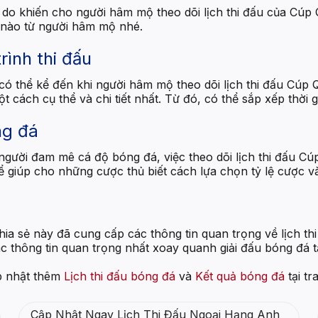
ý do khiến cho người hâm mộ theo dõi lịch thi đấu của C
 nào từ người hâm mộ nhé.
rình thi đấu
 có thể kể đến khi người hâm mộ theo dõi
lịch thi đấu Cúp
ột cách cụ thể và chi tiết nhất. Từ đó, có thể sắp xếp thời
ng đá
người đam mê cá độ bóng đá, việc theo dõi
lịch thi đấu 
ể giúp cho những cược thủ biết cách lựa chọn tỷ lệ cược và
chia sẻ này đã cung cấp các thông tin quan trọng về
lịch t
c thông tin quan trọng nhất xoay quanh giải đấu bóng đá 
p nhật thêm
Lịch thi đấu bóng đá
và
Kết quả bóng đá
tại t
Cập Nhật Ngay Lịch Thi Đấu Ngoại Hạng Anh