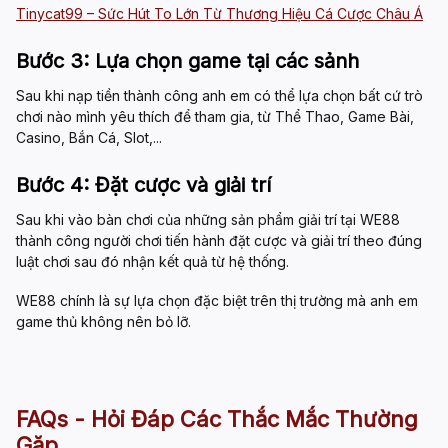
Tinycat99 – Sức Hút To Lớn Từ Thương Hiệu Cá Cược Châu Á
Bước 3: Lựa chọn game tại các sảnh
Sau khi nạp tiền thành công anh em có thể lựa chọn bất cứ trò
chơi nào mình yêu thích để tham gia, từ Thể Thao, Game Bài,
Casino, Bắn Cá, Slot,...
Bước 4: Đặt cược và giải trí
Sau khi vào bàn chơi của những sản phẩm giải trí tại
WE88
thành công người chơi tiến hành đặt cược và giải trí theo đúng
luật chơi sau đó nhận kết quả từ hệ thống.
WE88
chính là sự lựa chọn đặc biệt trên thị trường mà anh em
game thủ không nên bỏ lỡ.
FAQs - Hỏi Đáp Các Thắc Mắc Thường
Gặp