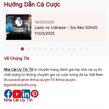
Hướng Dẫn Cá Cược
10/03/2025
Lazio vs Udinese – Soi Kèo 02h45
11/03/2025
Về Chúng Tôi
Nhà Cái Uy Tín 79
là chuyên trang đánh giá top nhà cái uy tín
chất lượng từ những chuyên gia cá cược bóng đá tại Việt Nam
#soulseekqtnet
#nhacaiuytin79
#nhacaiuytin
#gamebaidoithuong
Nhà Cái Uy Tín