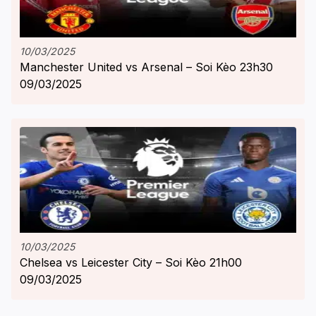
10/03/2025
Manchester United vs Arsenal – Soi Kèo 23h30
09/03/2025
10/03/2025
Chelsea vs Leicester City – Soi Kèo 21h00
09/03/2025