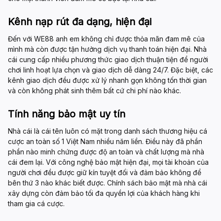
Kênh nạp rút đa dạng, hiện đại
Đến với
WE88
anh em không chỉ được thỏa mãn đam mê của
mình mà còn được tận hưởng dịch vụ thanh toán hiện đại. Nhà
cái cung cấp nhiều phương thức giao dịch thuận tiện để người
chơi linh hoạt lựa chọn và giao dịch dễ dàng 24/7. Đặc biệt, các
kênh giao dịch đều được xử lý nhanh gọn không tốn thời gian
và còn không phát sinh thêm bất cứ chi phí nào khác.
Tính năng bảo mật uy tín
Nhà cái là cái tên luôn có mặt trong danh sách thương hiệu cá
cược an toàn số 1 Việt Nam nhiều năm liền. Điều này đã phần
phần nào minh chứng được độ an toàn và chất lượng mà nhà
cái đem lại. Với công nghệ bảo mật hiện đại, mọi tài khoản của
người chơi đều được giữ kín tuyệt đối và đảm bảo không để
bên thứ 3 nào khác biết được. Chính sách bảo mật mà nhà cái
xây dựng còn đảm bảo tối đa quyền lợi của khách hàng khi
tham gia cá cược.