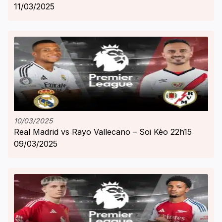
11/03/2025
10/03/2025
Real Madrid vs Rayo Vallecano – Soi Kèo 22h15
09/03/2025