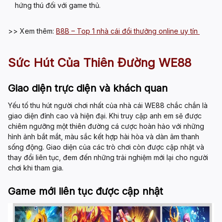
hứng thú đối với game thủ.
>> Xem thêm:
B8B – Top 1 nhà cái đổi thưởng online uy tín
Sức Hút Của Thiên Đường WE88
Giao diện trực diện và khách quan
Yếu tố thu hút người chơi nhất của nhà cái
WE88
chắc chắn là
giao diện đỉnh cao và hiện đại. Khi truy cập anh em sẽ được
chiêm ngưỡng một thiên đường cá cược hoàn hảo với những
hình ảnh bắt mắt, màu sắc kết hợp hài hòa và dàn âm thanh
sống động. Giao diện của các trò chơi còn được cập nhật và
thay đổi liên tục, đem đến những trải nghiệm mới lại cho người
chơi khi tham gia.
Game mới liên tục được cập nhật