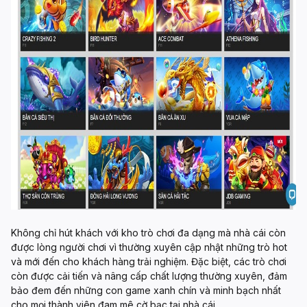
Không chỉ hút khách với kho trò chơi đa dạng mà nhà cái còn
được lòng người chơi vì thường xuyên cập nhật những trò hot
và mới đến cho khách hàng trải nghiệm. Đặc biệt, các trò chơi
còn được cải tiến và nâng cấp chất lượng thường xuyên, đảm
bảo đem đến những con game xanh chín và minh bạch nhất
cho mọi thành viên đam mê cờ bạc tại nhà cái.