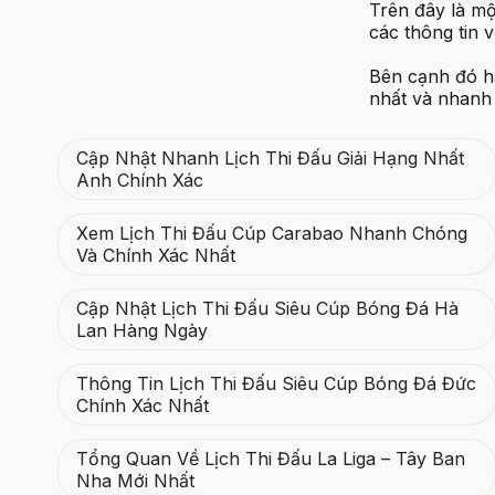
Trên đây là mộ
các thông tin v
Bên cạnh đó h
nhất và nhanh
Cập Nhật Nhanh Lịch Thi Đấu Giải Hạng Nhất
Anh Chính Xác
Xem Lịch Thi Đấu Cúp Carabao Nhanh Chóng
Và Chính Xác Nhất
Cập Nhật Lịch Thi Đấu Siêu Cúp Bóng Đá Hà
Lan Hàng Ngày
Thông Tin Lịch Thi Đấu Siêu Cúp Bóng Đá Đức
Chính Xác Nhất
Tổng Quan Về Lịch Thi Đấu La Liga – Tây Ban
Nha Mới Nhất