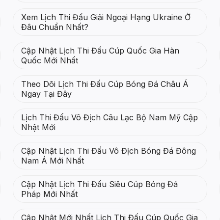
Xem Lịch Thi Đấu Giải Ngoại Hạng Ukraine Ở
Đâu Chuẩn Nhất?
Cập Nhật Lịch Thi Đấu Cúp Quốc Gia Hàn
Quốc Mới Nhất
Theo Dõi Lịch Thi Đấu Cúp Bóng Đá Châu Á
Ngay Tại Đây
Lịch Thi Đấu Vô Địch Câu Lạc Bộ Nam Mỹ Cập
Nhật Mới
Cập Nhật Lịch Thi Đấu Vô Địch Bóng Đá Đông
Nam Á Mới Nhất
Cập Nhật Lịch Thi Đấu Siêu Cúp Bóng Đá
Pháp Mới Nhất
Cập Nhật Mới Nhất Lịch Thi Đấu Cúp Quốc Gia