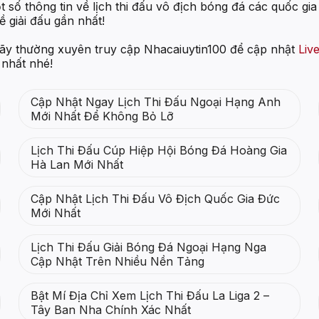
t số thông tin về
lịch thi đấu vô địch bóng đá các quốc gi
ề giải đấu gần nhất!
ãy thường xuyên truy cập Nhacaiuytin100 để cập nhật
Liv
 nhất nhé!
Cập Nhật Ngay Lịch Thi Đấu Ngoại Hạng Anh
Mới Nhất Để Không Bỏ Lỡ
Lịch Thi Đấu Cúp Hiệp Hội Bóng Đá Hoàng Gia
Hà Lan Mới Nhất
Cập Nhật Lịch Thi Đấu Vô Địch Quốc Gia Đức
Mới Nhất
Lịch Thi Đấu Giải Bóng Đá Ngoại Hạng Nga
Cập Nhật Trên Nhiều Nền Tảng
Bật Mí Địa Chỉ Xem Lịch Thi Đấu La Liga 2 –
Tây Ban Nha Chính Xác Nhất