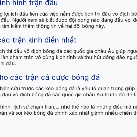
ình hình trận đấu
 lợi ích đầu tiên của việc nắm được
lịch thi đấu vô địch 
 đấu. Người xem sẽ biết được đội bóng nào đang đấu với đội
 tìm kiếm thêm thông tin về hai đội bóng này.
ác trận kinh điển nhất
ịch thi đấu vô địch bóng đá các quốc gia châu Âu
giúp ngườ
lần chạm trán vô cùng kịch tính và thu hút đông đảo ngư
thi đấu.
ho các trận cá cược bóng đá
hiên cứu trước các kèo bóng đá là yếu tố quan trọng giúp
hi đấu vô địch bóng đá các quốc gia châu Âu
trước đó để tì
 hình, lịch sử chạm trán,... như thế nào là những điều mà n
n và soi kèo bóng đá chính xác nhất giành nhiều chiến t