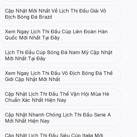
Cập Nhật Mới Nhất Về Lịch Thi Đấu Giải Vô
Địch Bóng Đá Brazil
Xem Ngay Lịch Thi Đấu Cúp Liên Đoàn Hàn
Quốc Mới Nhất Tại Đây
Lịch Thi Đấu Cúp Bóng Đá Nam Mỹ Cập Nhật
Mới Nhất Tại Đây
Xem Ngay Lịch Thi Đấu Vô Địch Bóng Đá Thế
Giới Cập Nhật Mới Nhất
Cập Nhật Lịch Thi Đấu Thế Vận Hội Mùa Hè
Chuẩn Xác Nhất Hiện Nay
Cập Nhật Nhanh Chóng Lịch Thi Đấu Serie A
Mới Nhất Hiện Nay
Cập Nhật Lịch Thi Đấu Siêu Cúp Italia Mới