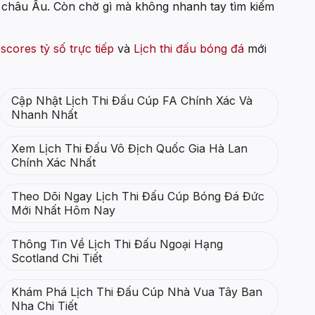
a châu Âu
. Còn chờ gì mà không nhanh tay tìm kiếm
escores tỷ số trực tiếp
và
Lịch thi đấu bóng đá
mới
Cập Nhật Lịch Thi Đấu Cúp FA Chính Xác Và
Nhanh Nhất
Xem Lịch Thi Đấu Vô Địch Quốc Gia Hà Lan
Chính Xác Nhất
Theo Dõi Ngay Lịch Thi Đấu Cúp Bóng Đá Đức
Mới Nhất Hôm Nay
Thông Tin Về Lịch Thi Đấu Ngoại Hạng
Scotland Chi Tiết
Khám Phá Lịch Thi Đấu Cúp Nhà Vua Tây Ban
Nha Chi Tiết