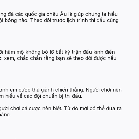
bóng đá các quốc gia châu Âu
là giúp chúng ta hiểu
 bóng nào. Theo dõi trước lịch trình thi đấu cũng
i hâm mộ không bỏ lỡ bất kỳ trận đấu kinh điển
ời xem, chắc chắn rằng bạn sẽ theo dõi được nếu
 anh em cược thủ giành chiến thắng. Người chơi nên
m hiểu về các đội chuẩn bị thi đấu.
gười chơi cá cược nên biết. Từ đó mới có thể đưa ra
hắng.