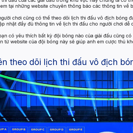
thi đấu của các giải đấu trong khu vực này chúng ta có thể
xem tại những website chuyên thông báo các thông tin về b
gười chơi cũng có thể theo dõi
lịch thi đấu vô địch bóng 
ập nhật đầy đủ thông tin về lịch thi đấu cho người chơi dễ
bạn có yêu thích bất kỳ đội bóng nào của giải đấu cũng có t
n từ website của đội bóng này sẽ giúp anh em cược thủ kh
ên theo dõi lịch thi đấu vô địch 