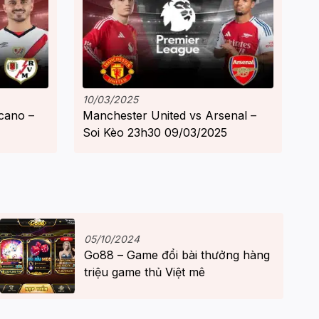
10/03/2025
10
cano –
Manchester United vs Arsenal –
Ch
5
Soi Kèo 23h30 09/03/2025
2
05/10/2024
Go88 – Game đổi bài thưởng hàng
triệu game thủ Việt mê