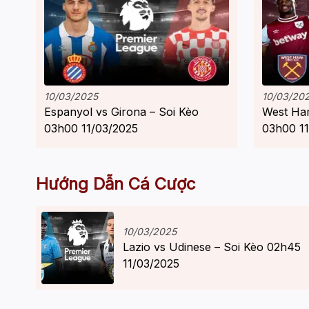
10/03/2025
10/03/20
Espanyol vs Girona – Soi Kèo
West Ham
03h00 11/03/2025
03h00 11
Hướng Dẫn Cá Cược
10/03/2025
Lazio vs Udinese – Soi Kèo 02h45
11/03/2025