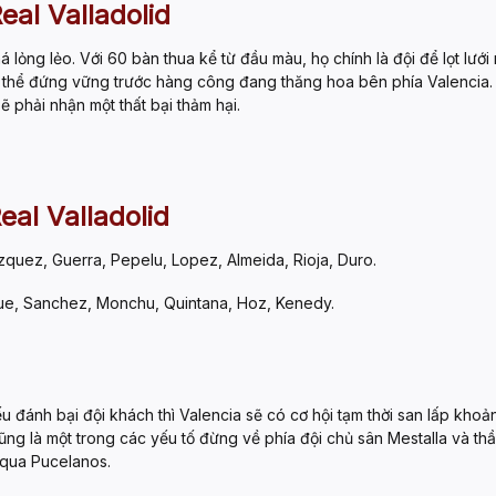
eal Valladolid
ỏng lẻo. Với 60 bàn thua kể từ đầu màu, họ chính là đội để lọt lưới n
 thể đứng vững trước hàng công đang thăng hoa bên phía Valencia.
phải nhận một thất bại thảm hại.
eal Valladolid
zquez, Guerra, Pepelu, Lopez, Almeida, Rioja, Duro.
ue, Sanchez, Monchu, Quintana, Hoz, Kenedy.
 đánh bại đội khách thì Valencia sẽ có cơ hội tạm thời san lấp khoản
ũng là một trong các yếu tố đừng về phía đội chủ sân Mestalla và th
 qua Pucelanos.