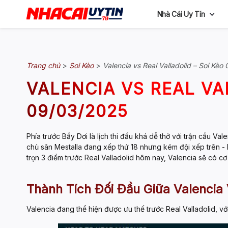
Nhà Cái Uy Tín
Trang chủ
>
Soi Kèo
>
Valencia vs Real Valladolid – Soi K
VALENCIA VS REAL VA
09/03/2025
Phía trước Bầy Dơi là lịch thi đấu khá dễ thở với trận cầu
Vale
chủ sân Mestalla đang xếp thứ 18 nhưng kém đội xếp trên - L
trọn 3 điểm trước Real Valladolid hôm nay, Valencia sẽ có 
Thành Tích Đối Đầu Giữa Valencia 
Valencia đang thể hiện được ưu thế trước Real Valladolid, vớ