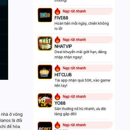
thưởng!
Nạp rút nhanh
FIVE88
Hoàn tiền mỗi ngày, chiến không
lo lỗ!
Nạp rút nhanh
NHATVIP
Deal khuyến mãi giới hạn, đăng
nhập nhận ngay!
Nạp rút nhanh
HITCLUB
Tải app nhận quà 50K, vào game
liền tay!
Nạp rút nhanh
YO88
Săn thưởng nổ hũ nhanh, ưu đãi
n nhà ở vòng
tăng gấp đôi!
lanos là đối
Nạp rút nhanh
 chỉ để hòa