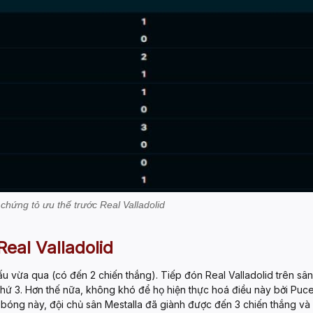
 chứng tỏ ưu thế trước Real Valladolid
eal Valladolid
ấu vừa qua (có đến 2 chiến thắng). Tiếp đón Real Valladolid trên sâ
thứ 3. Hơn thế nữa, không khó để họ hiện thực hoá điều này bởi Puce
ội bóng này, đội chủ sân Mestalla đã giành được đến 3 chiến thắng và