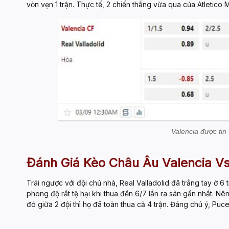
vỏn vẹn 1 trận. Thực tế, 2 chiến thắng vừa qua của Atletico
Valencia được tin
Đánh Giá Kèo Châu Âu Valencia Vs 
Trái ngược với đội chủ nhà, Real Valladolid đã trắng tay ở
phong độ rất tệ hại khi thua đến 6/7 lần ra sân gần nhất. Nê
đó giữa 2 đội thì họ đã toàn thua cả 4 trận. Đáng chú ý, Puce