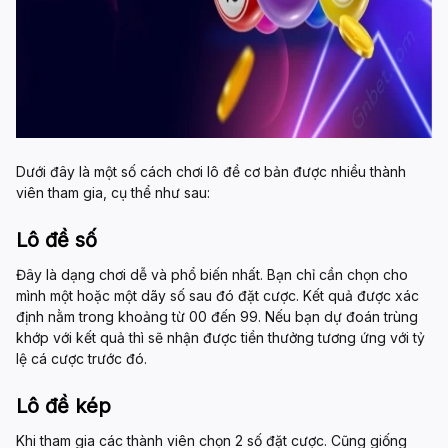
Dưới đây là một số cách chơi lô đề cơ bản được nhiều thành
viên tham gia, cụ thể như sau:
Lô đề số
Đây là dạng chơi dễ và phổ biến nhất. Bạn chỉ cần chọn cho
mình một hoặc một dãy số sau đó đặt cược. Kết quả được xác
định nằm trong khoảng từ 00 đến 99. Nếu bạn dự đoán trùng
khớp với kết quả thì sẽ nhận được tiền thưởng tương ứng với tỷ
lệ cá cược trước đó.
Lô đề kép
Khi tham gia các thành viên chọn 2 số đặt cược. Cũng giống