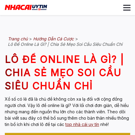
Trang chủ
>
Hướng Dẫn Cá Cược
>
Lô Đề Online Là Gì? | Chia Sẻ Mẹo Soi Cầu Siêu Chuẩn Chỉ
LÔ ĐỀ ONLINE LÀ GÌ? |
CHIA SẺ MẸO SOI CẦU
SIÊU CHUẨN CHỈ
Xổ số có lẽ đã là chủ đề không còn xa lạ đối với cộng đồng
người chơi. Vậy
lô đề online là gì
? Với lối chơi đơn giản, dễ hiểu
nhưng mang đến nguồn thu lớn cho các thành viên. Theo dõi
bài viết sau đây có thể bổ sung thêm cho bản thân nhiều thông
tin bổ ích khi chơi lô đề tại các
top nhà cái uy tín
nhé!