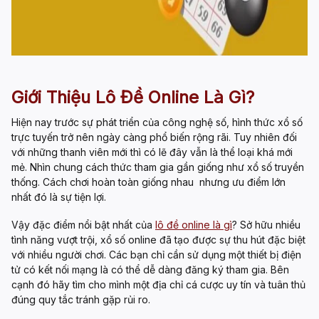
Giới Thiệu Lô Đề Online Là Gì?
Hiện nay trước sự phát triển của công nghệ số, hình thức xổ số
trực tuyến trở nên ngày càng phổ biến rộng rãi. Tuy nhiên đối
với những thanh viên mới thì có lẽ đây vẫn là thể loại khá mới
mẻ. Nhìn chung cách thức tham gia gần giống như xổ số truyền
thống. Cách chơi hoàn toàn giống nhau nhưng ưu điểm lớn
nhất đó là sự tiện lợi.
Vậy đặc điểm nổi bật nhất của
lô đề online là gì
? Sở hữu nhiều
tình năng vượt trội, xổ số online
đã tạo được sự thu hút đặc biệt
với nhiều người chơi. Các bạn chỉ cần sử dụng một thiết bị điện
tử có kết nối mạng là có thể dễ dàng đăng ký tham gia. Bên
cạnh đó hãy tìm cho mình một địa chỉ cá cược uy tín và tuân thủ
đúng quy tắc tránh gặp rủi ro.