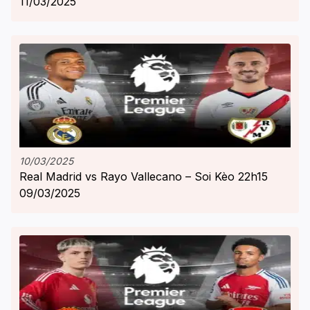
11/03/2025
10/03/2025
Real Madrid vs Rayo Vallecano – Soi Kèo 22h15
09/03/2025