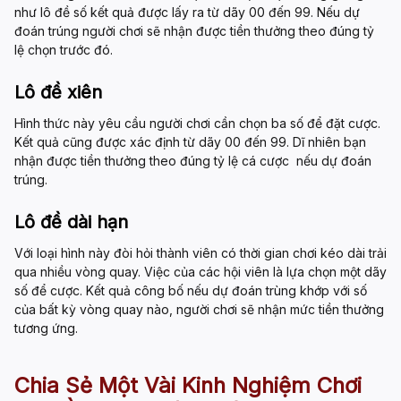
như lô đề số kết quả được lấy ra từ dãy 00 đến 99. Nếu dự
đoán trúng người chơi sẽ nhận được tiền thưởng theo đúng tỷ
lệ chọn trước đó.
Lô đề xiên
Hình thức này yêu cầu người chơi cần chọn ba số để đặt cược.
Kết quả cũng được xác định từ dãy 00 đến 99. Dĩ nhiên bạn
nhận được tiền thưởng theo đúng tỷ lệ cá cược nếu dự đoán
trúng.
Lô đề dài hạn
Với loại hình này đòi hỏi thành viên có thời gian chơi kéo dài trải
qua nhiều vòng quay. Việc của các hội viên là lựa chọn một dãy
số để cược. Kết quả công bố nếu dự đoán trùng khớp với số
của bất kỳ vòng quay nào, người chơi sẽ nhận mức tiền thưởng
tương ứng.
Chia Sẻ Một Vài Kinh Nghiệm Chơi