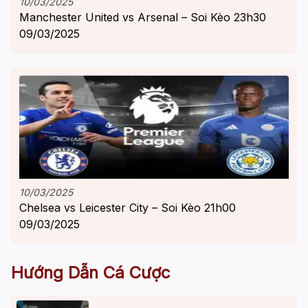
10/03/2025
Manchester United vs Arsenal – Soi Kèo 23h30
09/03/2025
10/03/2025
Chelsea vs Leicester City – Soi Kèo 21h00
09/03/2025
Hướng Dẫn Cá Cược