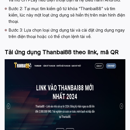
Bước 2: Tại mục tìm kiếm gõ từ khóa “
Thanbai88”
và tìm
kiếm, lúc này một loạt ứng dụng sẽ hiển thị trên màn hình điện
thoại.
Bước 3: Lựa chọn loại ứng dụng tải và cài đặt ứng dụng ngay
trên điện thoại hoặc có thể chọn lệnh tải về.
Tải ứng dụng Thanbai88 theo link, mã QR