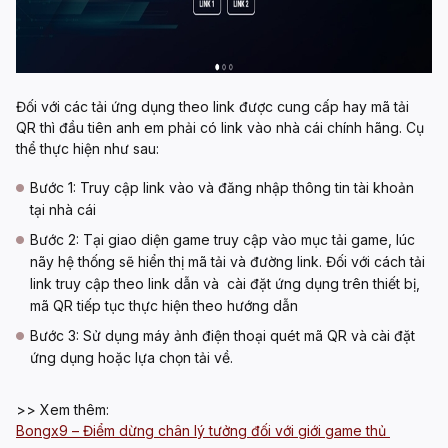
Đối với các tải ứng dụng theo link được cung cấp hay mã tải
QR thì đầu tiên anh em phải có link vào nhà cái chính hãng. Cụ
thể thực hiện như sau:
Bước 1: Truy cập link vào và đăng nhập thông tin tài khoản
tại nhà cái
Bước 2: Tại giao diện game truy cập vào mục tải game, lúc
nãy hệ thống sẽ hiển thị mã tải và đường link. Đối với cách tải
link truy cập theo link dẫn và cài đặt ứng dụng trên thiết bị,
mã QR tiếp tục thực hiện theo hướng dẫn
Bước 3: Sử dụng máy ảnh điện thoại quét mã QR và cài đặt
ứng dụng hoặc lựa chọn tải về.
>> Xem thêm:
Bongx9 – Điểm dừng chân lý tưởng đối với giới game thủ