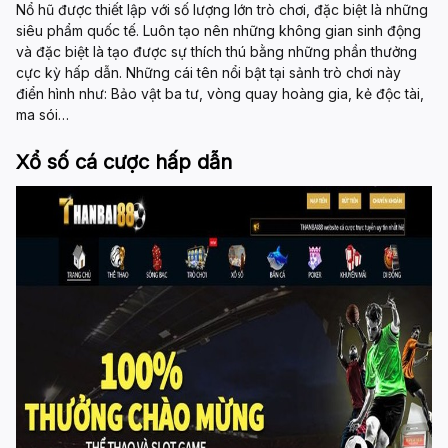
Nổ hũ được thiết lập với số lượng lớn trò chơi, đặc biệt là những
siêu phẩm quốc tế. Luôn tạo nên những không gian sinh động
và đặc biệt là tạo được sự thích thú bằng những phần thưởng
cực kỳ hấp dẫn. Những cái tên nổi bật tại sảnh trò chơi này
điển hình như: Bảo vật ba tư, vòng quay hoàng gia, kẻ độc tài,
ma sói…
Xổ số cá cược hấp dẫn