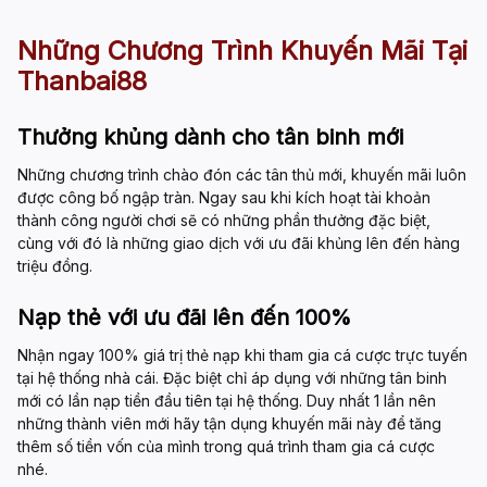
Những Chương Trình Khuyến Mãi Tại
Thanbai88
Thưởng khủng dành cho tân binh mới
Những chương trình chào đón các tân thủ mới, khuyến mãi luôn
được công bố ngập tràn. Ngay sau khi kích hoạt tài khoản
thành công người chơi sẽ có những phần thưởng đặc biệt,
cùng với đó là những giao dịch với ưu đãi khủng lên đến hàng
triệu đồng.
Nạp thẻ với ưu đãi lên đến 100%
Nhận ngay 100% giá trị thẻ nạp khi tham gia cá cược trực tuyến
tại hệ thống nhà cái. Đặc biệt chỉ áp dụng với những tân binh
mới có lần nạp tiền đầu tiên tại hệ thống. Duy nhất 1 lần nên
những thành viên mới hãy tận dụng khuyến mãi này để tăng
thêm số tiền vốn của mình trong quá trình tham gia cá cược
nhé.