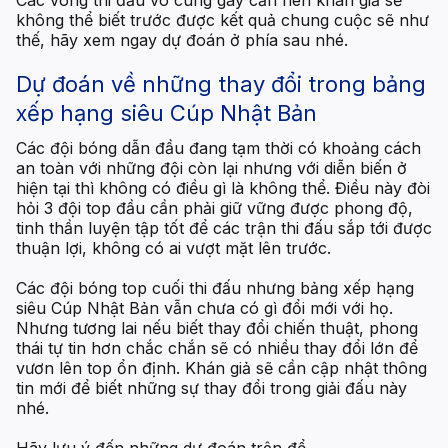
không thể biết trước được kết quả chung cuộc sẽ như
thế, hãy xem ngay dự đoán ở phía sau nhé.
Dự đoán về những thay đổi trong bảng
xếp hạng siêu Cúp Nhật Bản
Các đội bóng dẫn đầu đang tạm thời có khoảng cách
an toàn với những đội còn lại nhưng với diễn biến ở
hiện tại thì không có điều gì là không thể. Điều này đòi
hỏi 3 đội top đầu cần phải giữ vững được phong độ,
tinh thần luyện tập tốt để các trận thi đấu sắp tới được
thuận lợi, không có ai vượt mặt lên trước.
Các đội bóng top cuối thi đấu nhưng
bảng xếp hạng
siêu Cúp Nhật Bản
vẫn chưa có gì đổi mới với họ.
Nhưng tương lai nếu biết thay đổi chiến thuật, phong
thái tự tin hơn chắc chắn sẽ có nhiều thay đổi lớn để
vươn lên top ổn định. Khán giả sẽ cần cập nhật thông
tin mới để biết những sự thay đổi trong giải đấu này
nhé.
Hãy lưu ý đến những dự đoán trên để