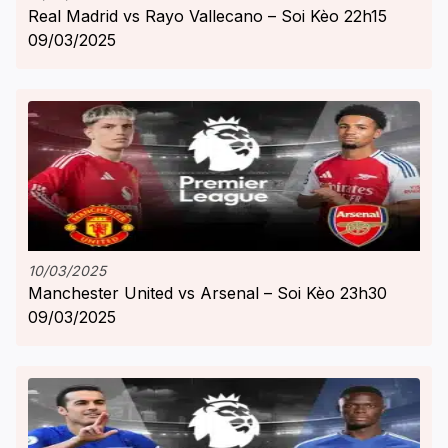
Real Madrid vs Rayo Vallecano – Soi Kèo 22h15
09/03/2025
10/03/2025
Manchester United vs Arsenal – Soi Kèo 23h30
09/03/2025