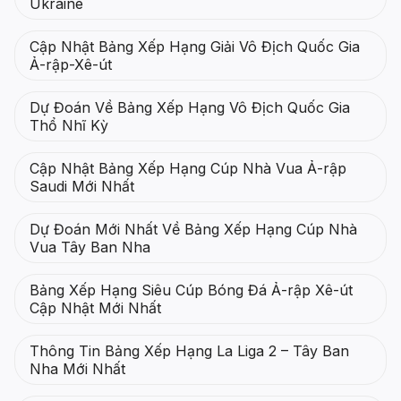
Ukraine
Cập Nhật Bảng Xếp Hạng Giải Vô Địch Quốc Gia
Ả-rập-Xê-út
Dự Đoán Về Bảng Xếp Hạng Vô Địch Quốc Gia
Thổ Nhĩ Kỳ
Cập Nhật Bảng Xếp Hạng Cúp Nhà Vua Ả-rập
Saudi Mới Nhất
Dự Đoán Mới Nhất Về Bảng Xếp Hạng Cúp Nhà
Vua Tây Ban Nha
Bảng Xếp Hạng Siêu Cúp Bóng Đá Ả-rập Xê-út
Cập Nhật Mới Nhất
Thông Tin Bảng Xếp Hạng La Liga 2 – Tây Ban
Nha Mới Nhất