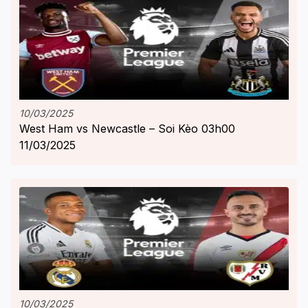
10/03/2025
West Ham vs Newcastle – Soi Kèo 03h00
11/03/2025
10/03/2025