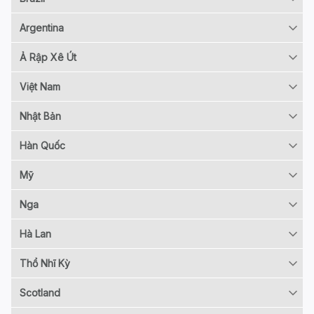
Argentina
Ả Rập Xê Út
Việt Nam
Nhật Bản
Hàn Quốc
Mỹ
Nga
Hà Lan
Thổ Nhĩ Kỳ
Scotland