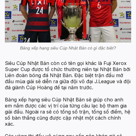
Bảng xếp hạng siêu Cúp Nhật Bản có gì đặc biệt?
Siêu Cúp Nhật Bản còn có tên gọi khác là Fuji Xerox
Super Cup được tổ chức thường niên tại Nhật Bản bởi
Liên đoàn bóng đá Nhật Bản. Đặc biệt trận đấu mở
đầu mùa giải sẽ diễn ra giữa đội vô đại J.League và đội
đá giành Cúp Hoàng đế tại năm trước.
Bảng xếp hạng siêu Cúp Nhật Bản
sẽ giúp cho anh
em nắm được các vị trí của từng câu lạc bộ tham gia
giải đấu. Ngoài ra sẽ có tổng số trận, tổng số điểm, hệ
số bàn thắng cũng được cập nhật một cách chính
xác.
Các vòng thi đấu vô cùng gay cấn nên khán giả sẽ