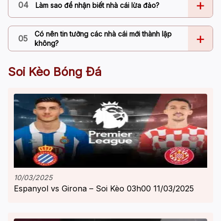
+
04
Làm sao để nhận biết nhà cái lừa đảo?
Có nên tin tưởng các nhà cái mới thành lập
+
05
không?
Soi Kèo Bóng Đá
10/03/2025
Espanyol vs Girona – Soi Kèo 03h00 11/03/2025