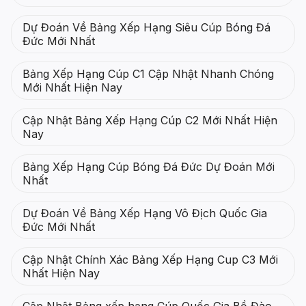
Dự Đoán Về Bảng Xếp Hạng Siêu Cúp Bóng Đá
Đức Mới Nhất
Bảng Xếp Hạng Cúp C1 Cập Nhật Nhanh Chóng
Mới Nhất Hiện Nay
Cập Nhật Bảng Xếp Hạng Cúp C2 Mới Nhất Hiện
Nay
Bảng Xếp Hạng Cúp Bóng Đá Đức Dự Đoán Mới
Nhất
Dự Đoán Về Bảng Xếp Hạng Vô Địch Quốc Gia
Đức Mới Nhất
Cập Nhật Chính Xác Bảng Xếp Hạng Cup C3 Mới
Nhất Hiện Nay