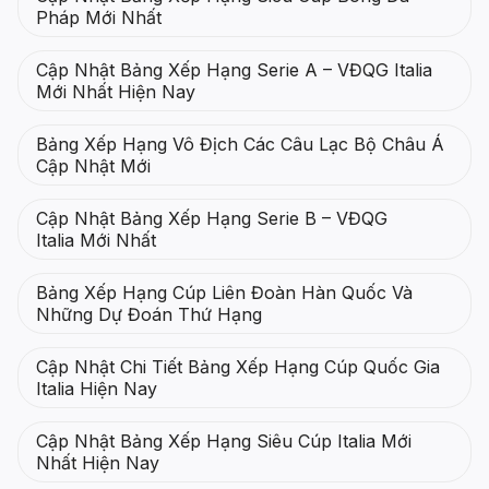
Pháp Mới Nhất
Cập Nhật Bảng Xếp Hạng Serie A – VĐQG Italia
Mới Nhất Hiện Nay
Bảng Xếp Hạng Vô Địch Các Câu Lạc Bộ Châu Á
Cập Nhật Mới
Cập Nhật Bảng Xếp Hạng Serie B – VĐQG
Italia Mới Nhất
Bảng Xếp Hạng Cúp Liên Đoàn Hàn Quốc Và
Những Dự Đoán Thứ Hạng
Cập Nhật Chi Tiết Bảng Xếp Hạng Cúp Quốc Gia
Italia Hiện Nay
Cập Nhật Bảng Xếp Hạng Siêu Cúp Italia Mới
Nhất Hiện Nay