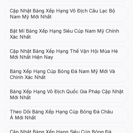
Cập Nhật Bảng Xếp Hạng Vô Địch Câu Lạc Bộ
Nam Mỹ Mới Nhất
Bật Mí Bảng Xếp Hạng Siêu Cúp Nam Mỹ Chính
Xác Nhất
Cập Nhật Bảng Xếp Hạng Thế Vận Hội Mùa Hè
Mới Nhất Hiện Nay
Bảng Xếp Hạng Cúp Bóng Đá Nam Mỹ Mới Và
Chính Xác Nhất
Bảng Xếp Hạng Vô Địch Quốc Gia Pháp Cập Nhật
Mới Nhất
Theo Dõi Bảng Xếp Hạng Cúp Bóng Đá Châu
Á Mới Nhất
Cập Nhật Bảng Xếp Hạng Siêu Cúp Bóng Đá