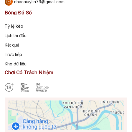
nhacaiuytin79@gmail.com
Bóng Đá Số
Tỷ lệ kèo
Lịch thi đấu
Kết quả
Trực tiếp
Kho dữ liệu
Chơi Có Trách Nhiệm