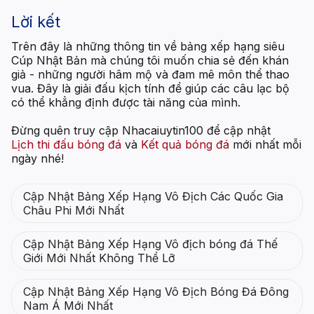
Lời kết
Trên đây là những thông tin về
bảng xếp hạng siêu
Cúp Nhật Bản
mà chúng tôi muốn chia sẻ đến khán
giả - những người hâm mộ và đam mê môn thể thao
vua. Đây là giải đấu kịch tính để giúp các câu lạc bộ
có thể khẳng định được tài năng của mình.
Đừng quên truy cập Nhacaiuytin100 để cập nhật
Lịch thi đấu bóng đá
và
Kết quả bóng đá
mới nhất mỗi
ngày nhé!
Cập Nhật Bảng Xếp Hạng Vô Địch Các Quốc Gia
Châu Phi Mới Nhất
Cập Nhật Bảng Xếp Hạng Vô địch bóng đá Thế
Giới Mới Nhất Không Thể Lỡ
Cập Nhật Bảng Xếp Hạng Vô Địch Bóng Đá Đông
Nam Á Mới Nhất