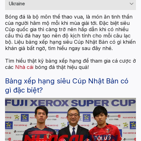
Ukraine
Bóng đá là bộ môn thể thao vua, là món ăn tinh thần
của người hâm mộ mỗi khi mùa giải tới. Đặc biệt siêu
Cúp quốc gia thì càng trở nên hấp dẫn khi có nhiều
cầu thủ đá hay tạo nên độ kịch tính cho mỗi câu lạc
bộ. Liệu
bảng xếp hạng siêu Cúp Nhật Bản
có gì khiến
khán giả bất ngờ, tìm hiểu ngay sau đây nhé.
Tìm hiểu thật kỹ bảng xếp hạng để tham gia cá cược ở
các
Nhà cái
bóng đá thật hiệu quả!
Bảng xếp hạng siêu Cúp Nhật Bản có
gì đặc biệt?