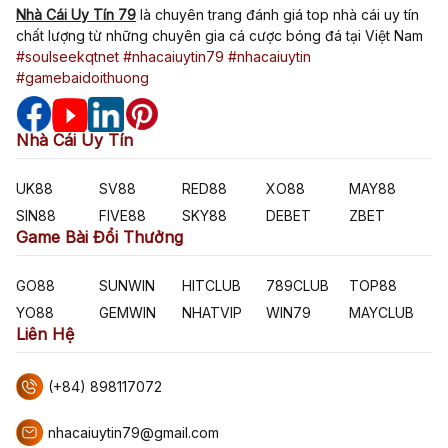
Nhà Cái Uy Tín 79
là chuyên trang đánh giá top nhà cái uy tín
chất lượng từ những chuyên gia cá cược bóng đá tại Việt Nam
#soulseekqtnet
#nhacaiuytin79
#nhacaiuytin
#gamebaidoithuong
Nhà Cái Uy Tín
UK88
SV88
RED88
XO88
MAY88
SIN88
FIVE88
SKY88
DEBET
ZBET
Game Bài Đổi Thưởng
GO88
SUNWIN
HITCLUB
789CLUB
TOP88
YO88
GEMWIN
NHATVIP
WIN79
MAYCLUB
Liên Hệ
(+84) 898117072
nhacaiuytin79@gmail.com