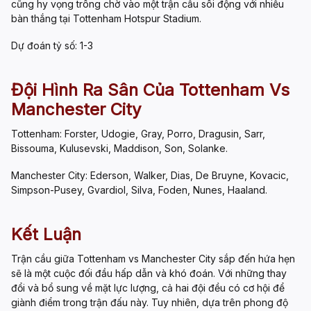
cũng hy vọng trông chờ vào một trận cầu sôi động với nhiều
bàn thắng tại Tottenham Hotspur Stadium.
Dự đoán tỷ số: 1-3
Đội Hình Ra Sân Của Tottenham Vs
Manchester City
Tottenham:
Forster, Udogie, Gray, Porro, Dragusin, Sarr,
Bissouma, Kulusevski, Maddison, Son, Solanke.
Manchester City:
Ederson, Walker, Dias, De Bruyne, Kovacic,
Simpson-Pusey, Gvardiol, Silva, Foden, Nunes, Haaland.
Kết Luận
Trận cầu giữa
Tottenham vs Manchester City
sắp đến hứa hẹn
sẽ là một cuộc đối đầu hấp dẫn và khó đoán. Với những thay
đổi và bổ sung về mặt lực lượng, cả hai đội đều có cơ hội để
giành điểm trong trận đấu này. Tuy nhiên, dựa trên phong độ