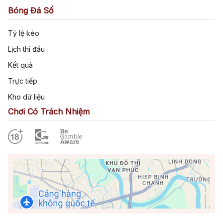
Bóng Đá Số
Tỷ lệ kèo
Lịch thi đấu
Kết quả
Trực tiếp
Kho dữ liệu
Chơi Có Trách Nhiệm