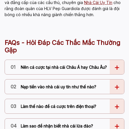
và đẳng cấp của các cầu thủ, chuyên gia
Nhà Cái Uy Tín
cho
rằng đoàn quân của HLV Pep Guardiola được đánh giá là đội
bóng có nhiều khả năng giành chiến thắng hơn.
FAQs - Hỏi Đáp Các Thắc Mắc Thường
Gặp
+
01
Nên cá cược tại nhà cái Châu Á hay Châu Âu?
+
02
Nạp tiền vào nhà cái uy tín như thế nào?
+
03
Làm thế nào để cá cược trên điện thoại?
+
04
Làm sao để nhận biết nhà cái lừa đảo?