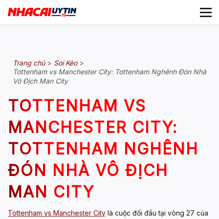
Trang chủ
>
Soi Kèo
>
Tottenham vs Manchester City: Tottenham Nghênh Đón Nhà
Vô Địch Man City
TOTTENHAM VS
MANCHESTER CITY:
TOTTENHAM NGHÊNH
ĐÓN NHÀ VÔ ĐỊCH
MAN CITY
Tottenham vs Manchester City
là cuộc đối đầu tại vòng 27 của