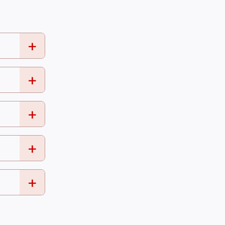
+
+
+
+
+