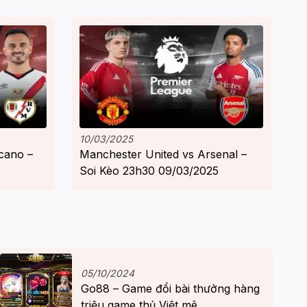
10/03/2025
10
cano –
Manchester United vs Arsenal –
Ch
5
Soi Kèo 23h30 09/03/2025
2
05/10/2024
Go88 – Game đổi bài thưởng hàng
triệu game thủ Việt mê