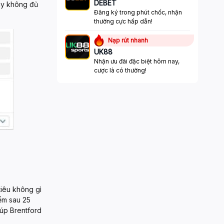
DEBET
này không đủ
Đăng ký trong phút chốc, nhận
thưởng cực hấp dẫn!
Nạp rút nhanh
UK88
Nhận ưu đãi đặc biệt hôm nay,
cược là có thưởng!
tiêu không gì
iểm sau 25
iúp Brentford