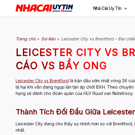
Nhà Cái Uy Tín
Trang chủ
>
Soi Kèo
>
Leicester City vs Brentford – Đại ch
LEICESTER CITY VS B
CÁO VS BẦY ONG
Leicester City vs Brentford
là trận đấu sớm nhất vòng 26 của
tệ hại khi vẫn đang ngụp lặn tận áp chót BXH. Theo chuyên g
hạng sẽ dành cho đoàn quân của HLV Ruud van Nistelrooy
Thành Tích Đối Đầu Giữa Leicester
Leicester City đang cho thấy sự nhỉnh hơn so với Brentford, 
nhất.