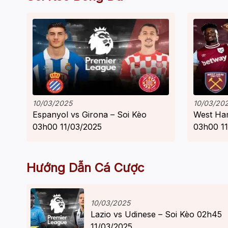
10/03/2025
10/03/20
Espanyol vs Girona – Soi Kèo
West Ham
03h00 11/03/2025
03h00 11
Hướng Dẫn Cá Cược
10/03/2025
Lazio vs Udinese – Soi Kèo 02h45
11/03/2025