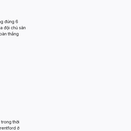
ộng đúng 6
ủa đội chủ sân
 bàn thắng
trong thời
Brentford ở