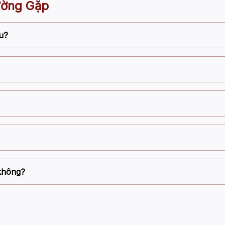
ường Gặp
u?
 không?