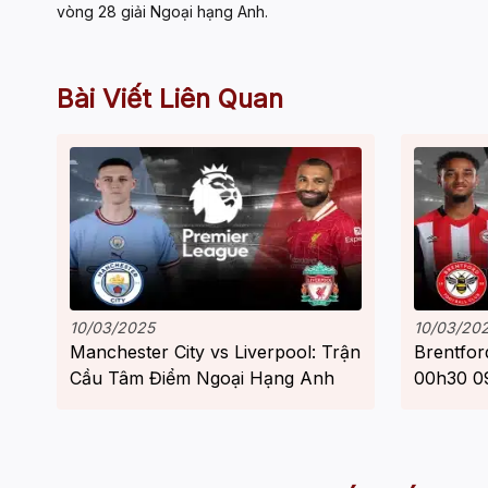
vòng 28 giải Ngoại hạng Anh.
Bài Viết Liên Quan
10/03/2025
10/03/20
Manchester City vs Liverpool: Trận
Brentfor
Cầu Tâm Điểm Ngoại Hạng Anh
00h30 0