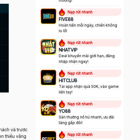
thưởng!
Nạp rút nhanh
FIVE88
Hoàn tiền mỗi ngày, chiến không
lo lỗ!
Nạp rút nhanh
NHATVIP
Deal khuyến mãi giới hạn, đăng
nhập nhận ngay!
Nạp rút nhanh
HITCLUB
Tải app nhận quà 50K, vào game
liền tay!
Nạp rút nhanh
YO88
Săn thưởng nổ hũ nhanh, ưu đãi
tăng gấp đôi!
khách và trước
Nạp rút nhanh
òn thiếu vắng