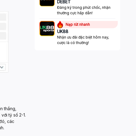
DEBET
Đăng ký trong phút chốc, nhận
thưởng cực hấp dẫn!
Nạp rút nhanh
UK88
Nhận ưu đãi đặc biệt hôm nay,
cược là có thưởng!
ến thắng,
ới tỷ số 2-1.
 đó, các
nh.