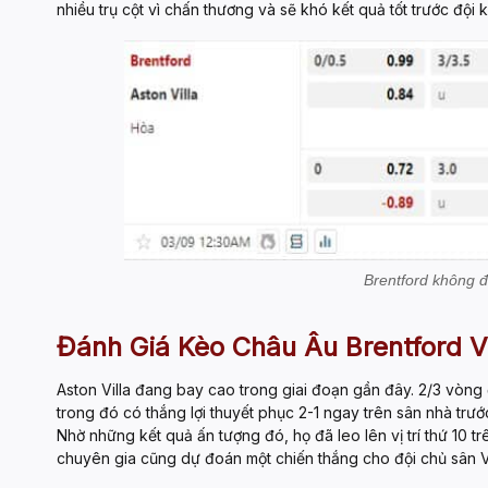
nhiều trụ cột vì chấn thương và sẽ khó kết quả tốt trước đội 
Brentford không đ
Đánh Giá Kèo Châu Âu Brentford Vs
Aston Villa đang bay cao trong giai đoạn gần đây. 2/3 vòng 
trong đó có thắng lợi thuyết phục 2-1 ngay trên sân nhà trướ
Nhờ những kết quả ấn tượng đó, họ đã leo lên vị trí thứ 10 
chuyên gia cũng dự đoán một chiến thắng cho đội chủ sân Vil