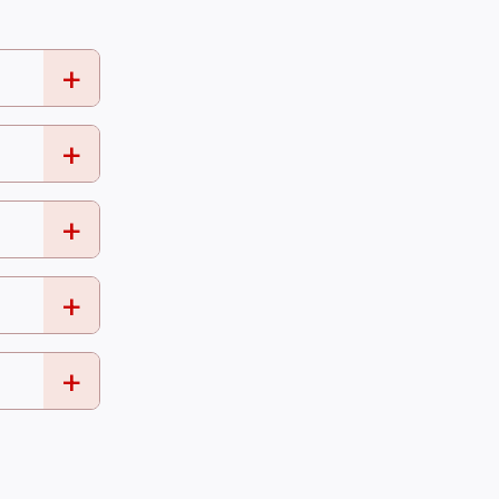
+
+
+
+
+