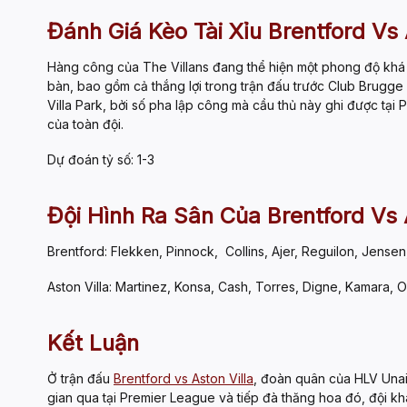
Đánh Giá Kèo Tài Xỉu Brentford Vs 
Hàng công của The Villans đang thể hiện một phong độ khá tố
bàn, bao gồm cả thắng lợi trong trận đấu trước Club Brugge 
Villa Park, bởi số pha lập công mà cầu thủ này ghi được tại
của toàn đội.
Dự đoán tỷ số: 1-3
Đội Hình Ra Sân Của Brentford Vs 
Brentford:
Flekken, Pinnock, Collins, Ajer, Reguilon, Jense
Aston Villa:
Martinez, Konsa, Cash, Torres, Digne, Kamara, 
Kết Luận
Ở trận đấu
Brentford vs Aston Villa
, đoàn quân của HLV Unai
gian qua tại Premier League và tiếp đà thăng hoa đó, đội khá